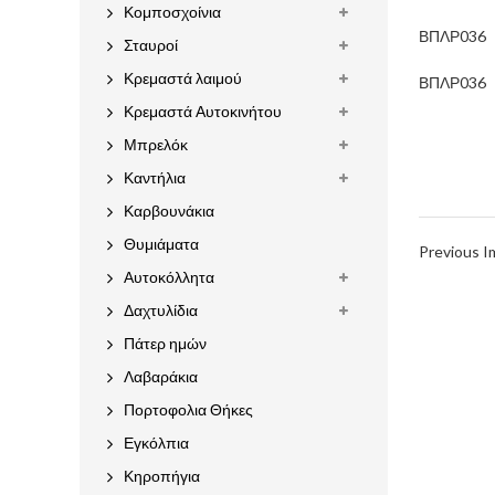
Κομποσχοίνια
ΒΠΛΡ036
Σταυροί
Κρεμαστά λαιμού
ΒΠΛΡ036
Κρεμαστά Αυτοκινήτου
Μπρελόκ
Καντήλια
Καρβουνάκια
Θυμιάματα
Previous 
Αυτοκόλλητα
Δαχτυλίδια
Πάτερ ημών
Λαβαράκια
Πορτοφολια Θήκες
Εγκόλπια
Κηροπήγια