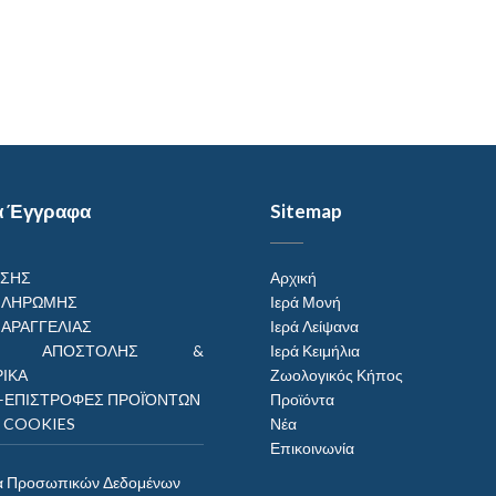
α Έγγραφα
Sitemap
ΗΣΗΣ
Αρχική
ΠΛΗΡΩΜΗΣ
Ιερά Μονή
ΠΑΡΑΓΓΕΛΙΑΣ
Ιερά Λείψανα
ΟΙ ΑΠΟΣΤΟΛΗΣ &
Ιερά Κειμήλια
ΙΚΑ
Ζωολογικός Κήπος
–ΕΠΙΣΤΡΟΦΕΣ ΠΡΟΪΌΝΤΩΝ
Προϊόντα
Η COOKIES
Νέα
Επικοινωνία
α Προσωπικών Δεδομένων