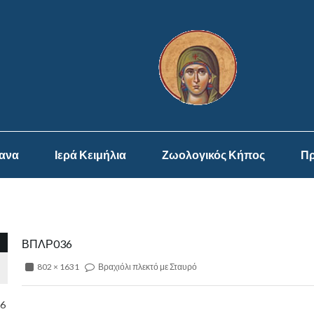
ψανα
Ιερά Κειμήλια
Ζωολογικός Κήπος
Πρ
ΒΠΛΡ036
802 × 1631
Βραχιόλι πλεκτό με Σταυρό