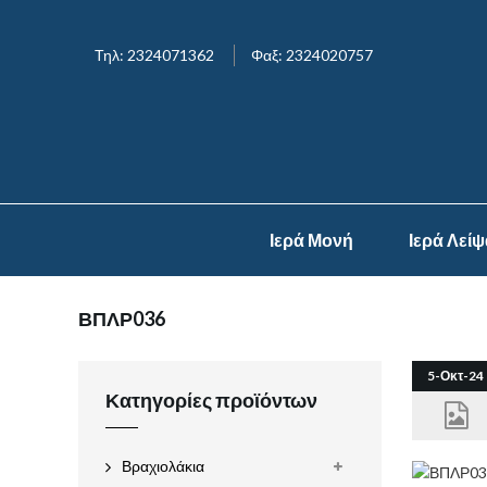
Τηλ: 2324071362
Φαξ: 2324020757
Ιερά Μονή
Ιερά Λεί
ΒΠΛΡ036
5-Οκτ-24
Κατηγορίες προϊόντων
Βραχιολάκια