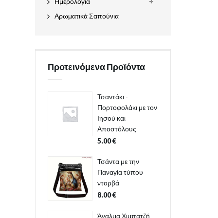
Ημερολόγια
Αρωματικά Σαπούνια
Προτεινόμενα Προϊόντα
Τσαντάκι -
Πορτοφολάκι με τον
Ιησού και
Αποστόλους
5.00
€
Τσάντα με την
Παναγία τύπου
ντορβά
8.00
€
Άγαλμα Χιμπατζή