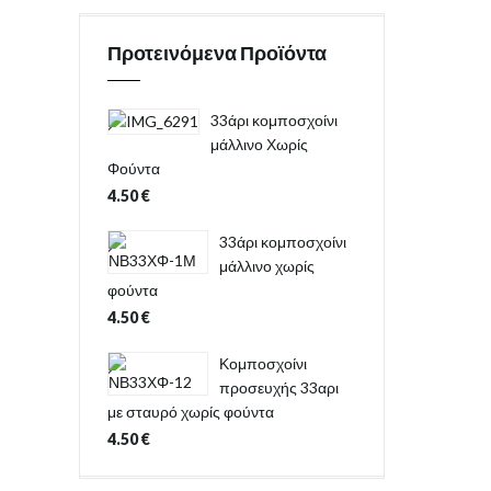
Προτεινόμενα Προϊόντα
33άρι κομποσχοίνι
μάλλινο Χωρίς
Φούντα
4.50
€
33άρι κομποσχοίνι
μάλλινο χωρίς
φούντα
4.50
€
Κομποσχοίνι
προσευχής 33αρι
με σταυρό χωρίς φούντα
4.50
€