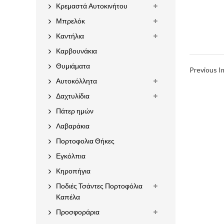
Κρεμαστά Αυτοκινήτου
Μπρελόκ
Καντήλια
Καρβουνάκια
Θυμιάματα
Previous 
Αυτοκόλλητα
Δαχτυλίδια
Πάτερ ημών
Λαβαράκια
Πορτοφολια Θήκες
Εγκόλπια
Κηροπήγια
Ποδιές Τσάντες Πορτοφόλια
Καπέλα
Προσφοράρια