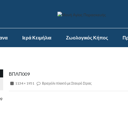
ψανα
Ιερά Κειμήλια
Ζωολογικός Κήπος
Πρ
ΒΠΛΠ009
1134 × 1951
Βραχιόλι πλεκτό με Σταυρό Στρας