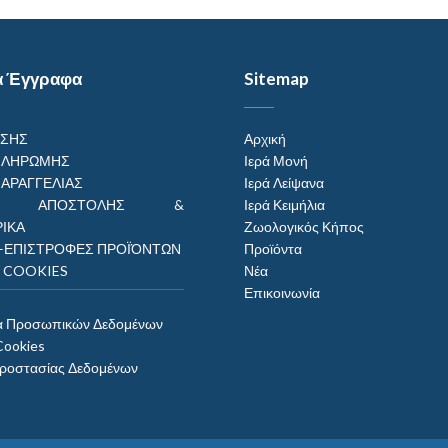
α Έγγραφα
Sitemap
ΗΣΗΣ
Αρχική
ΠΛΗΡΩΜΗΣ
Ιερά Μονή
ΠΑΡΑΓΓΕΛΙΑΣ
Ιερά Λείψανα
ΟΙ ΑΠΟΣΤΟΛΗΣ &
Ιερά Κειμήλια
ΙΚΑ
Ζωολογικός Κήπος
–ΕΠΙΣΤΡΟΦΕΣ ΠΡΟΪΌΝΤΩΝ
Προϊόντα
Η COOKIES
Νέα
Επικοινωνία
α Προσωπικών Δεδομένων
Cookies
Προστασίας Δεδομένων