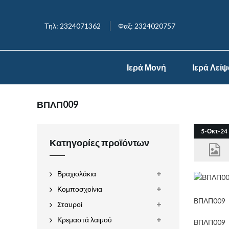
Τηλ: 2324071362
Φαξ: 2324020757
Ιερά Μονή
Ιερά Λεί
ΒΠΛΠ009
5-Οκτ-24
Κατηγορίες προϊόντων
Βραχιολάκια
Κομποσχοίνια
ΒΠΛΠ009
Σταυροί
Κρεμαστά λαιμού
ΒΠΛΠ009