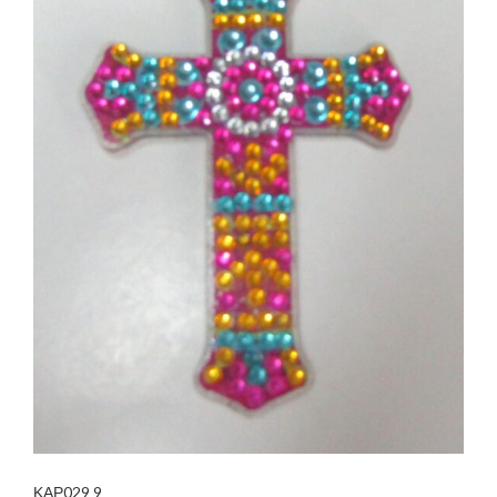
ΚΑΡ029 9