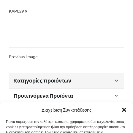
ΚΑΡ029 9
Previous Image
Κατηγορίες προϊόντων
Προτεινόμενα Προϊόντα
Διαχείριση Συγκατάθεσης
Για να παρέχουμε την καλύτερη εμπειρία, χρησιμοποιούμε τεχνολογίες όπως
Χρήσιμα Έγγραφα
cookies για την αποθήκευση ή/και την πρόσβαση σε πληροφορίες συσκευών.
Η συγκατάθεση για τις εν λόγω τεχνολογίες θα μας επιτρέψει να