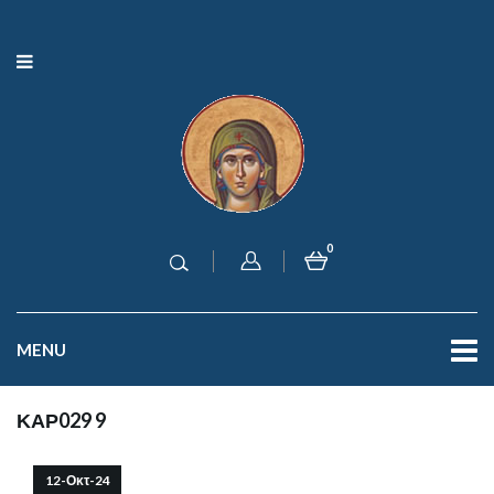
0
MENU
ΚΑΡ029 9
12-Οκτ-24