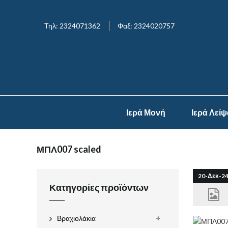
Τηλ: 2324071362
Φαξ: 2324020757
Ιερά Μονή
Ιερά Λεί
ΜΠΛ007 scaled
20-Δεκ-2
Κατηγορίες προϊόντων
Βραχιολάκια