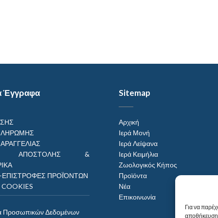
α Έγγραφα
Sitemap
ΗΣΗΣ
Αρχική
ΠΛΗΡΩΜΗΣ
Ιερά Μονή
ΠΑΡΑΓΓΕΛΙΑΣ
Ιερά Λείψανα
ΟΙ ΑΠΟΣΤΟΛΗΣ &
Ιερά Κειμήλια
ΙΚΑ
Ζωολογικός Κήπος
–ΕΠΙΣΤΡΟΦΕΣ ΠΡΟΪΌΝΤΩΝ
Προϊόντα
Η COOKIES
Νέα
Επικοινωνία
Για να παρέχ
α Προσωπικών Δεδομένων
αποθήκευση 