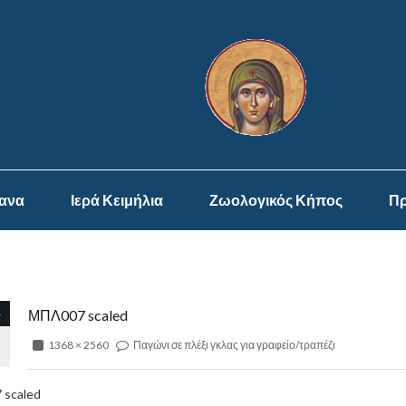
ψανα
Ιερά Κειμήλια
Ζωολογικός Κήπος
Πρ
4
ΜΠΛ007 scaled
1368 × 2560
Παγώνι σε πλέξι γκλας για γραφείο/τραπέζι