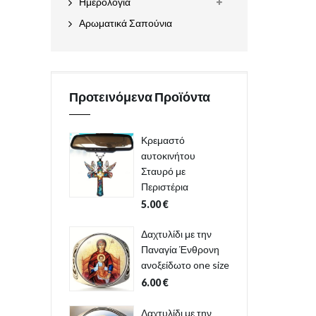
Ημερολόγια
Αρωματικά Σαπούνια
Προτεινόμενα Προϊόντα
Κρεμαστό
αυτοκινήτου
Σταυρό με
Περιστέρια
5.00
€
Δαχτυλίδι με την
Παναγία Ένθρονη
ανοξείδωτο one size
6.00
€
Δαχτυλίδι με την