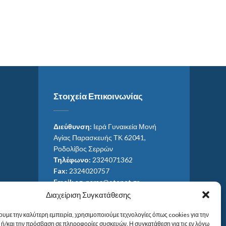
Στοιχεία Επικοινωνίας
Διεύθυνση:
Ιερά Γυναικεία Μονή
Αγίας Παρασκευής ΤΚ 62041,
Ροδολίβος Σερρών
Τηλέφωνο:
2324071362
Fax:
2324020757
Email:
ag_paras@otenet.gr
Email:
info@im-agparaskevis.gr
Διαχείριση Συγκατάθεσης
Ώρες επισκέψεων:
ουμε την καλύτερη εμπειρία, χρησιμοποιούμε τεχνολογίες όπως cookies για την
Από ανατολή έως και δύση του ηλίου.
ή/και την πρόσβαση σε πληροφορίες συσκευών. Η συγκατάθεση για τις εν λόγω