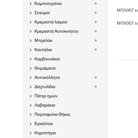
Κομποσχοίνια
ΜΠΛ007 sc
Σταυροί
Κρεμαστά λαιμού
ΜΠΛ007 sc
Κρεμαστά Αυτοκινήτου
Μπρελόκ
Καντήλια
Καρβουνάκια
Θυμιάματα
Αυτοκόλλητα
Δαχτυλίδια
Πάτερ ημών
Λαβαράκια
Πορτοφολια Θήκες
Εγκόλπια
Κηροπήγια