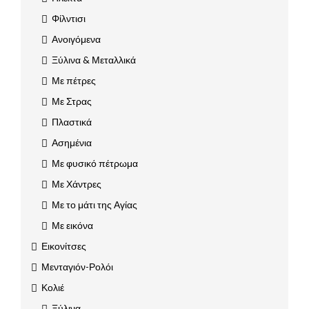
Φίλντισι
Ανοιγόμενα
Ξύλινα & Μεταλλικά
Με πέτρες
Με Στρας
Πλαστικά
Ασημένια
Με φυσικό πέτρωμα
Με Χάντρες
Με το μάτι της Αγίας
Με εικόνα
Εικονίτσες
Μενταγιόν-Ρολόι
Κολιέ
Ξύλινα