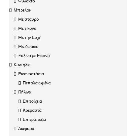
Φυλακτό
Μπρελόκ
Με σταυρό
Με εικόνα
Με την Ευχή
Με Ζωάκια
Ξύλινο με Εικόνα
Καντήλια
Εικονοστάσια
Πεπαλαιωμένα
Πήλινα
Επιτοίχεια
Κρεμαστά
Επιτραπέζια
Διάφορα