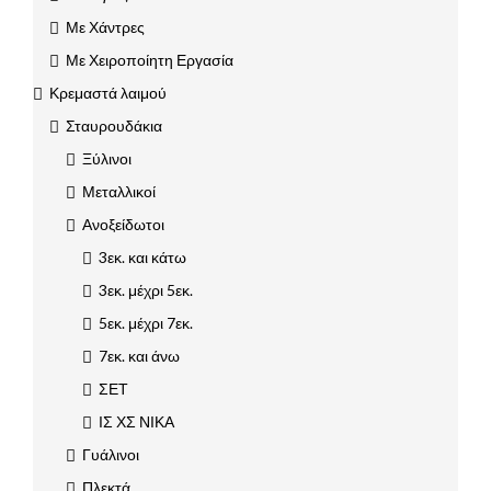
Με Χάντρες
Με Χειροποίητη Εργασία
Κρεμαστά λαιμού
Σταυρουδάκια
Ξύλινοι
Μεταλλικοί
Ανοξείδωτοι
3εκ. και κάτω
3εκ. μέχρι 5εκ.
5εκ. μέχρι 7εκ.
7εκ. και άνω
ΣΕΤ
ΙΣ ΧΣ ΝΙΚΑ
Γυάλινοι
Πλεκτά