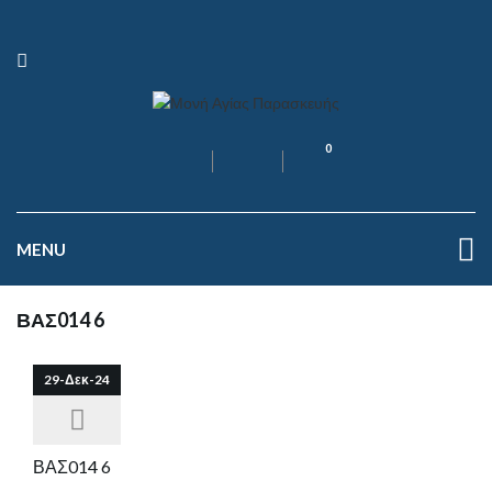
0
MENU
ΒΑΣ014 6
29-Δεκ-24
ΒΑΣ014 6