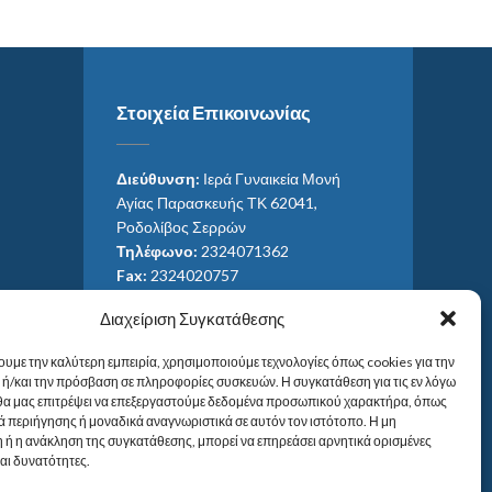
Στοιχεία Επικοινωνίας
Διεύθυνση:
Ιερά Γυναικεία Μονή
Αγίας Παρασκευής ΤΚ 62041,
Ροδολίβος Σερρών
Τηλέφωνο:
2324071362
Fax:
2324020757
Email:
ag_paras@otenet.gr
Διαχείριση Συγκατάθεσης
Email:
info@im-agparaskevis.gr
Ώρες επισκέψεων:
ουμε την καλύτερη εμπειρία, χρησιμοποιούμε τεχνολογίες όπως cookies για την
Από ανατολή έως και δύση του ηλίου.
ή/και την πρόσβαση σε πληροφορίες συσκευών. Η συγκατάθεση για τις εν λόγω
 θα μας επιτρέψει να επεξεργαστούμε δεδομένα προσωπικού χαρακτήρα, όπως
 περιήγησης ή μοναδικά αναγνωριστικά σε αυτόν τον ιστότοπο. Η μη
 ή η ανάκληση της συγκατάθεσης, μπορεί να επηρεάσει αρνητικά ορισμένες
και δυνατότητες.