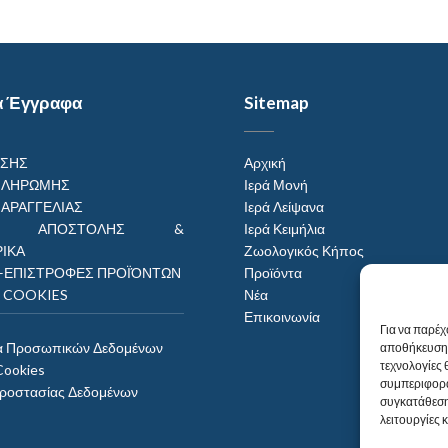
α Έγγραφα
Sitemap
ΗΣΗΣ
Αρχική
ΠΛΗΡΩΜΗΣ
Ιερά Μονή
ΠΑΡΑΓΓΕΛΙΑΣ
Ιερά Λείψανα
ΟΙ ΑΠΟΣΤΟΛΗΣ &
Ιερά Κειμήλια
ΙΚΑ
Ζωολογικός Κήπος
–ΕΠΙΣΤΡΟΦΕΣ ΠΡΟΪΌΝΤΩΝ
Προϊόντα
Η COOKIES
Νέα
Επικοινωνία
Για να παρέχ
α Προσωπικών Δεδομένων
αποθήκευση 
τεχνολογίες
Cookies
συμπεριφορά
Προστασίας Δεδομένων
συγκατάθεση
λειτουργίες 