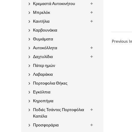
Κρεμαστά Αυτοκινήτου
Μπρελόκ
Καντήλια
Καρβουνάκια
Θυμιάματα
Previous 
Αυτοκόλλητα
Δαχτυλίδια
Πάτερ ημών
Λαβαράκια
Πορτοφολια Θήκες
Εγκόλπια
Κηροπήγια
Ποδιές Τσάντες Πορτοφόλια
Καπέλα
Προσφοράρια