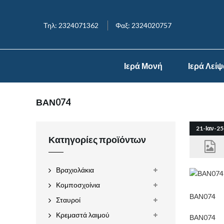
Τηλ: 2324071362
Φαξ: 2324020757
Ιερά Μονή
Ιερά Λεί
ΒΑΝ074
21-Ιαν-25
Κατηγορίες προϊόντων
Βραχιολάκια
Κομποσχοίνια
ΒΑΝ074
Σταυροί
Κρεμαστά λαιμού
ΒΑΝ074