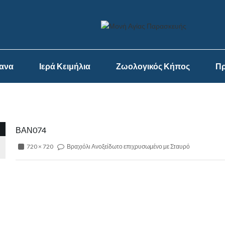
ψανα
Ιερά Κειμήλια
Ζωολογικός Κήπος
Πρ
ΒΑΝ074
720 × 720
Βραχιόλι Ανοξείδωτο επιχρυσωμένο με Σταυρό