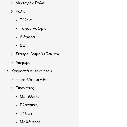
Μενταγιόν-Ρολόι
Κολιέ
Ξύλινα
Τύπου Ροζάριο
Διάφορα
ΣΕΤ
Σταυροί Λαιμού >7εκ. cm.
Διάφορα
Κρεμαστά Αυτοκινήτου
Ημιπολύτιμοι Λίθοι
Εικονίτσες
Μεταλλικές
Πλαστικές
Ξύλινες
Με Χάντρες