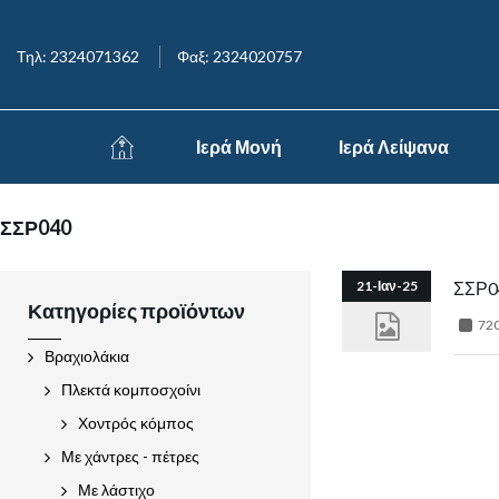
Τηλ: 2324071362
Φαξ: 2324020757
Ιερά Μονή
Ιερά Λείψανα
ΣΣΡ040
21-Ιαν-25
ΣΣΡ0
Κατηγορίες προϊόντων
720
Βραχιολάκια
Πλεκτά κομποσχοίνι
Χοντρός κόμπος
Με χάντρες - πέτρες
Με λάστιχο