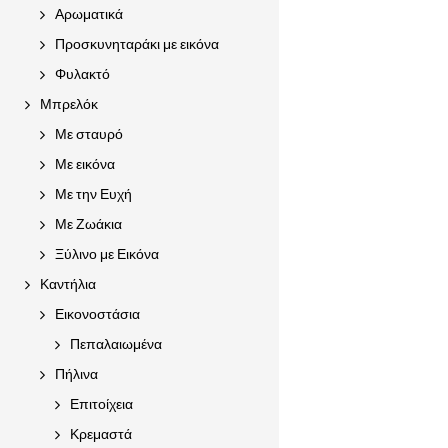
Αρωματικά
Προσκυνηταράκι με εικόνα
Φυλακτό
Μπρελόκ
Με σταυρό
Με εικόνα
Με την Ευχή
Με Ζωάκια
Ξύλινο με Εικόνα
Καντήλια
Εικονοστάσια
Πεπαλαιωμένα
Πήλινα
Επιτοίχεια
Κρεμαστά