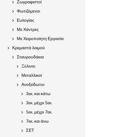
Ζωγραφιστοί
Φωτιζόμενοι
Ευλογίας
Με Χάντρες
Με Χειροποίητη Εργασία
Κρεμαστά λαιμού
Σταυρουδάκια
Ξύλινοι
Μεταλλικοί
Ανοξείδωτοι
3εκ. και κάτω
3εκ. μέχρι 5εκ.
5εκ. μέχρι 7εκ.
7εκ. και άνω
ΣΕΤ