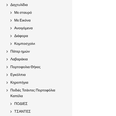
Δαχτυλίδια
Με σταυρό
Με Εικόνα
Ανοιγόμενα
Διάφορα
Κομποσχοίνι
Πάτερ ημών
Λαβαράκια
Πορτοφολια Θήκες
Εγκόλπια
Κηροπήγια
Ποδιές Τσάντες Πορτοφόλια
Καπέλα
ΠΟΔΙΕΣ
ΤΣΑΝΤΕΣ