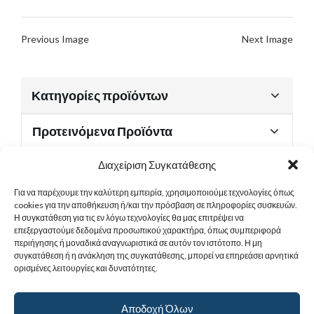
Previous Image
Next Image
Κατηγορίες προϊόντων
Προτεινόμενα Προϊόντα
Διαχείριση Συγκατάθεσης
Για να παρέχουμε την καλύτερη εμπειρία, χρησιμοποιούμε τεχνολογίες όπως
Χρήσιμα Έγγραφα
cookies για την αποθήκευση ή/και την πρόσβαση σε πληροφορίες συσκευών.
Η συγκατάθεση για τις εν λόγω τεχνολογίες θα μας επιτρέψει να
επεξεργαστούμε δεδομένα προσωπικού χαρακτήρα, όπως συμπεριφορά
περιήγησης ή μοναδικά αναγνωριστικά σε αυτόν τον ιστότοπο. Η μη
Sitemap
συγκατάθεση ή η ανάκληση της συγκατάθεσης, μπορεί να επηρεάσει αρνητικά
ορισμένες λειτουργίες και δυνατότητες.
Στοιχεία Επικοινωνίας
Αποδοχή Όλων