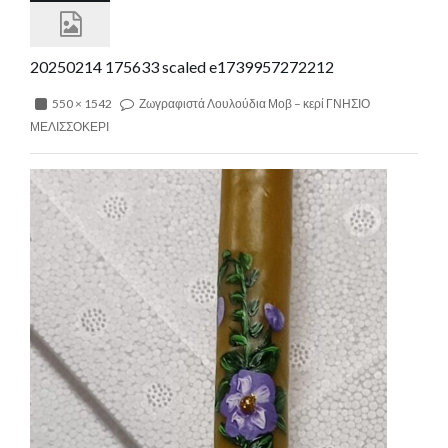
20250214 175633 scaled e1739957272212
550 × 1542
Ζωγραφιστά Λουλούδια Μοβ – κερί ΓΝΗΣΙΟ
ΜΕΛΙΣΣΟΚΕΡΙ