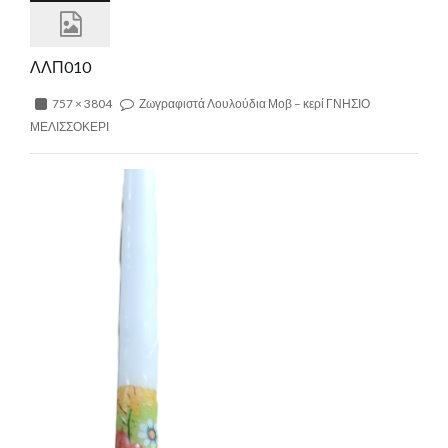
ΛΛΠ010
757 × 3804
Ζωγραφιστά Λουλούδια Μοβ – κερί ΓΝΗΣΙΟ
ΜΕΛΙΣΣΟΚΕΡΙ