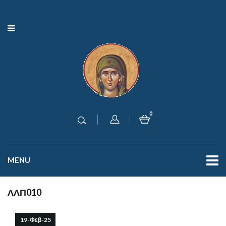
0
MENU
ΛΛΠ010
19-Φεβ-25