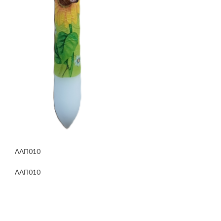
ΛΛΠ010
ΛΛΠ010