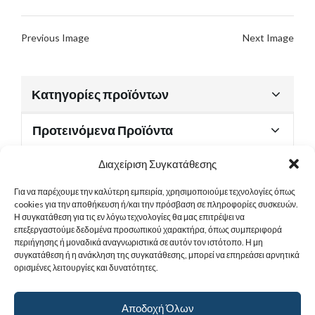
Previous Image
Next Image
Κατηγορίες προϊόντων
Προτεινόμενα Προϊόντα
Διαχείριση Συγκατάθεσης
Για να παρέχουμε την καλύτερη εμπειρία, χρησιμοποιούμε τεχνολογίες όπως
Χρήσιμα Έγγραφα
cookies για την αποθήκευση ή/και την πρόσβαση σε πληροφορίες συσκευών.
Η συγκατάθεση για τις εν λόγω τεχνολογίες θα μας επιτρέψει να
επεξεργαστούμε δεδομένα προσωπικού χαρακτήρα, όπως συμπεριφορά
περιήγησης ή μοναδικά αναγνωριστικά σε αυτόν τον ιστότοπο. Η μη
Sitemap
συγκατάθεση ή η ανάκληση της συγκατάθεσης, μπορεί να επηρεάσει αρνητικά
ορισμένες λειτουργίες και δυνατότητες.
Στοιχεία Επικοινωνίας
Αποδοχή Όλων