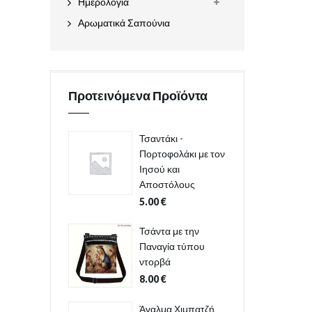
Ημερολόγια
Αρωματικά Σαπούνια
Προτεινόμενα Προϊόντα
Τσαντάκι -
Πορτοφολάκι με τον
Ιησού και
Αποστόλους
5.00
€
Τσάντα με την
Παναγία τύπου
ντορβά
8.00
€
Άγαλμα Χιμπατζή