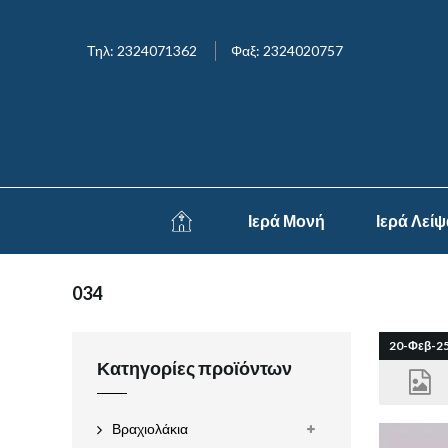
Τηλ: 2324071362
Φαξ: 2324020757
Ιερά Μονή
Ιερά Λεί
034
20-Φεβ-2
Κατηγορίες προϊόντων
Βραχιολάκια