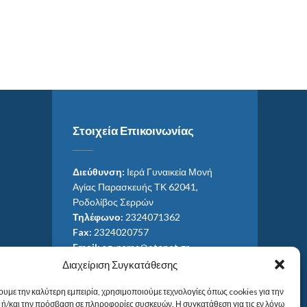
Στοιχεία Επικοινωνίας
Διεύθυνση:
Ιερά Γυναικεία Μονή
Αγίας Παρασκευής ΤΚ 62041,
Ροδολίβος Σερρών
Τηλέφωνο:
2324071362
Fax:
2324020757
Email:
ag_paras@otenet.gr
Email:
info@im-agparaskevis.gr
Διαχείριση Συγκατάθεσης
Ώρες επισκέψεων:
ουμε την καλύτερη εμπειρία, χρησιμοποιούμε τεχνολογίες όπως cookies για την
Από ανατολή έως και δύση του ηλίου.
ή/και την πρόσβαση σε πληροφορίες συσκευών. Η συγκατάθεση για τις εν λόγω