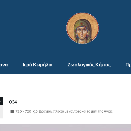
ψανα
Ιερά Κειμήλια
Ζωολογικός Κήπος
Πρ
5
034
720 × 720
Βραχιόλι πλεκτό με χάντρες και το μάτι της Αγίας