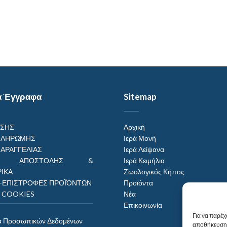
α Έγγραφα
Sitemap
ΗΣΗΣ
Αρχική
ΠΛΗΡΩΜΗΣ
Ιερά Μονή
ΠΑΡΑΓΓΕΛΙΑΣ
Ιερά Λείψανα
ΟΙ ΑΠΟΣΤΟΛΗΣ &
Ιερά Κειμήλια
ΙΚΑ
Ζωολογικός Κήπος
–ΕΠΙΣΤΡΟΦΕΣ ΠΡΟΪΌΝΤΩΝ
Προϊόντα
Η COOKIES
Νέα
Επικοινωνία
Για να παρέχ
α Προσωπικών Δεδομένων
αποθήκευση 