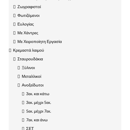
Ζωγραφιστοί
Φωτιζόμενοι
Ευλογίας
Με Χάντρες
Με Χειροποίητη Εργασία
Κρεμαστά λαιμού
Σταυρουδάκια
Ξύλινοι
Μεταλλικοί
Ανοξείδωτοι
3εκ. και κάτω
3εκ. μέχρι 5εκ.
5εκ. μέχρι 7εκ.
7εκ. και άνω
ΣΕΤ