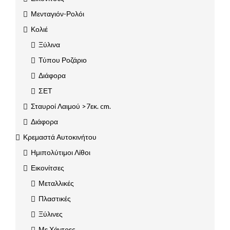
Μενταγιόν-Ρολόι
Κολιέ
Ξύλινα
Τύπου Ροζάριο
Διάφορα
ΣΕΤ
Σταυροί Λαιμού >7εκ. cm.
Διάφορα
Κρεμαστά Αυτοκινήτου
Ημιπολύτιμοι Λίθοι
Εικονίτσες
Μεταλλικές
Πλαστικές
Ξύλινες
Με Χάντρες