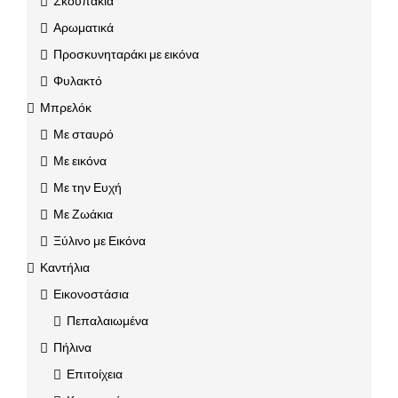
Σκουπάκια
Αρωματικά
Προσκυνηταράκι με εικόνα
Φυλακτό
Μπρελόκ
Με σταυρό
Με εικόνα
Με την Ευχή
Με Ζωάκια
Ξύλινο με Εικόνα
Καντήλια
Εικονοστάσια
Πεπαλαιωμένα
Πήλινα
Επιτοίχεια