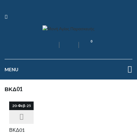
0
MENU
ΒΚΔ01
20-Φεβ-25
ΒΚΔ01