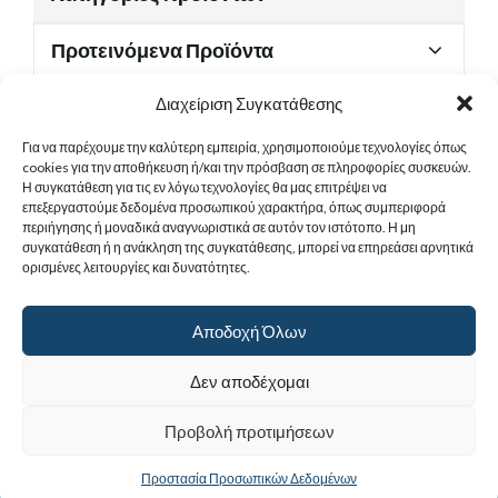
Προτεινόμενα Προϊόντα
Διαχείριση Συγκατάθεσης
Για να παρέχουμε την καλύτερη εμπειρία, χρησιμοποιούμε τεχνολογίες όπως
Χρήσιμα Έγγραφα
cookies για την αποθήκευση ή/και την πρόσβαση σε πληροφορίες συσκευών.
Η συγκατάθεση για τις εν λόγω τεχνολογίες θα μας επιτρέψει να
επεξεργαστούμε δεδομένα προσωπικού χαρακτήρα, όπως συμπεριφορά
περιήγησης ή μοναδικά αναγνωριστικά σε αυτόν τον ιστότοπο. Η μη
Sitemap
συγκατάθεση ή η ανάκληση της συγκατάθεσης, μπορεί να επηρεάσει αρνητικά
ορισμένες λειτουργίες και δυνατότητες.
Στοιχεία Επικοινωνίας
Αποδοχή Όλων
© 2017
Ιερά Γυναικεία Μονή Αγίας Παρασκευής
. All rights reserved.
Δεν αποδέχομαι
Powered by |
Προβολή προτιμήσεων
Προστασία Προσωπικών Δεδομένων