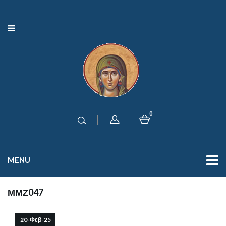
0
MENU
ΜΜΖ047
20-Φεβ-25