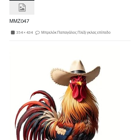
ΜΜΖ047
354 × 434
Μπρελόκ Παπαγάλος Πλέξι γκλας επίπεδο