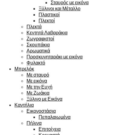
Σταυρός με εικόνα
Ξύλινοι και Μέταλλο
Πλαστικοί
Πλεκτοί
Πλεκτά
Κεντητά Λαβαράκια
Ζωγραφιστοί
Σκουπάκια
Αρωματικά
Προσκυνηταράκι με εικόνα
Φυλακτό
Μπρελόκ
Με σταυρό
Με εικόνα
Με την Ευχή
Με Ζωάκια
Ξύλινο με Εικόνα
Καντήλια
Εικονοστάσια
Πεπαλαιωμένα
Πήλινα
Επιτοίχεια
Κρεμαστά