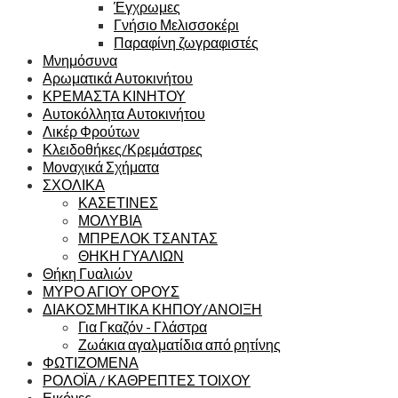
Έγχρωμες
Γνήσιο Μελισσοκέρι
Παραφίνη ζωγραφιστές
Μνημόσυνα
Αρωματικά Αυτοκινήτου
ΚΡΕΜΑΣΤΑ ΚΙΝΗΤΟΥ
Αυτοκόλλητα Αυτοκινήτου
Λικέρ Φρούτων
Κλειδοθήκες/Κρεμάστρες
Μοναχικά Σχήματα
ΣΧΟΛΙΚΑ
ΚΑΣΕΤΙΝΕΣ
ΜΟΛΥΒΙΑ
ΜΠΡΕΛΟΚ ΤΣΑΝΤΑΣ
ΘΗΚΗ ΓΥΑΛΙΩΝ
Θήκη Γυαλιών
ΜΥΡΟ ΑΓΙΟΥ ΟΡΟΥΣ
ΔΙΑΚΟΣΜΗΤΙΚΑ ΚΗΠΟΥ/ΑΝΟΙΞΗ
Για Γκαζόν - Γλάστρα
Ζωάκια αγαλματίδια από ρητίνης
ΦΩΤΙΖΟΜΕΝΑ
ΡΟΛΟΪΑ / ΚΑΘΡΕΠΤΕΣ ΤΟΙΧΟΥ
Εικόνες