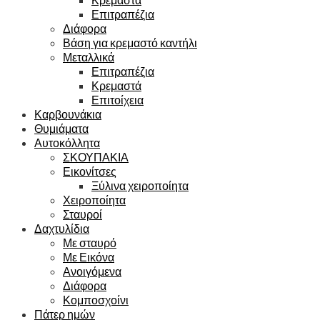
Επιτραπέζια
Διάφορα
Βάση για κρεμαστό καντήλι
Μεταλλικά
Επιτραπέζια
Κρεμαστά
Επιτοίχεια
Καρβουνάκια
Θυμιάματα
Αυτοκόλλητα
ΣΚΟΥΠΑΚΙΑ
Εικονίτσες
Ξύλινα χειροποίητα
Χειροποίητα
Σταυροί
Δαχτυλίδια
Με σταυρό
Με Εικόνα
Ανοιγόμενα
Διάφορα
Κομποσχοίνι
Πάτερ ημών