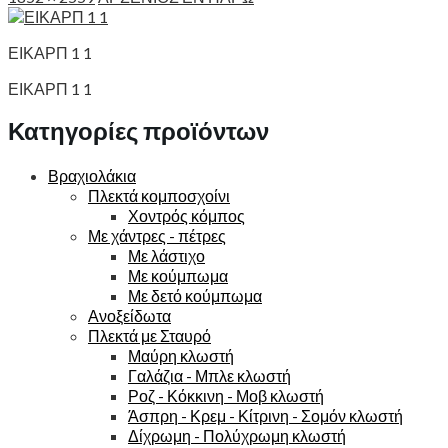
ΕΙΚΑΡΠ 1 1
ΕΙΚΑΡΠ 1 1
Κατηγορίες προϊόντων
Βραχιολάκια
Πλεκτά κομποσχοίνι
Χοντρός κόμπος
Με χάντρες - πέτρες
Με λάστιχο
Με κούμπωμα
Με δετό κούμπωμα
Ανοξείδωτα
Πλεκτά με Σταυρό
Μαύρη κλωστή
Γαλάζια - Μπλε κλωστή
Ροζ - Κόκκινη - Μοβ κλωστή
Άσπρη - Κρεμ - Κίτρινη - Σομόν κλωστή
Δίχρωμη - Πολύχρωμη κλωστή