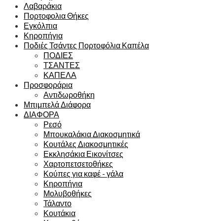
Λαβαράκια
Πορτοφολια Θήκες
Εγκόλπια
Κηροπήγια
Ποδιές Τσάντες Πορτοφόλια Καπέλα
ΠΟΔΙΕΣ
ΤΣΑΝΤΕΣ
ΚΑΠΕΛΑ
Προσφοράρια
Αντιδωροθήκη
Μπιμπελά Διάφορα
ΔΙΑΦΟΡΑ
Ρεσό
Μπουκαλάκια Διακοσμητικά
Κουτάλες Διακοσμητικές
Εκκλησάκια Εικονίτσες
Χαρτοπετσετοθήκες
Κούπες για καφέ - γάλα
Κηροπήγια
Μολυβοθήκες
Τάλαντο
Κουτάκια