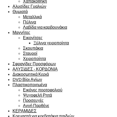
Χαπακοθήκη
Αλυσίδες Γυαλιών
Θυμιατά
Μεταλλικά
Πύλινα
Λαβίδα για καρβουνάκια
Μαγνήτες
Εικονίτσες
Ξύλινα χειροποίητα
Σκουπάκια
Σταυροί
Χειροποίητα
Σφραγίδες Προσφόρων
ΑΛΥΣΙΔΕΣ - ΚΟΡΔΟΝΙΑ
Διακοσμητικά Κεριά
DVD Βίοι Αγίων
Πλαστικοποιημένα
Εικόνες πορτοφολιού
Ψυχοφελή Ρητά
Προσευχές
Αγνή Παρθένε
ΚΕΡΑΜΙΔΕΣ
Κρεμαστά για κρεβατάκια παιδιών