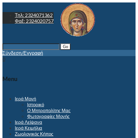
Τηλ: 2324071362
Φαξ: 2324020757
Search
for:
Σύνδεση/Εγγραφή
0
Menu
Ιερά Μονή
Ιστορικό
Ο Μητροπολίτης Μας
Φωτογραφίες Μονής
Ιερά Λείψανα
Ιερά Κειμήλια
Ζωολογικός Κήπος