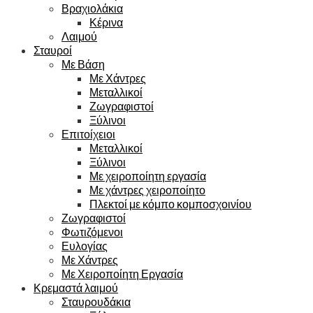
Βραχιολάκια
Κέρινα
Λαιμού
Σταυροί
Με Βάση
Με Χάντρες
Μεταλλικοί
Ζωγραφιστοί
Ξύλινοι
Επιτοίχειοι
Μεταλλικοί
Ξύλινοι
Με χειροποίητη εργασία
Με χάντρες χειροποίητο
Πλεκτοί με κόμπο κομποσχοινίου
Ζωγραφιστοί
Φωτιζόμενοι
Ευλογίας
Με Χάντρες
Με Χειροποίητη Εργασία
Κρεμαστά λαιμού
Σταυρουδάκια