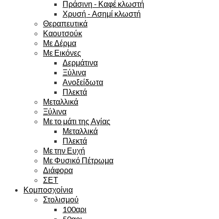
Πράσινη - Καφέ κλωστή
Χρυσή - Ασημί κλωστή
Θεραπευτικά
Καουτσούκ
Με Δέρμα
Με Εικόνες
Δερμάτινα
Ξύλινα
Ανοξείδωτα
Πλεκτά
Μεταλλικά
Ξύλινα
Με το μάτι της Αγίας
Μεταλλικά
Πλεκτά
Με την Ευχή
Με Φυσικό Πέτρωμα
Διάφορα
ΣΕΤ
Κομποσχοίνια
Στολισμού
100αρι
50αρι