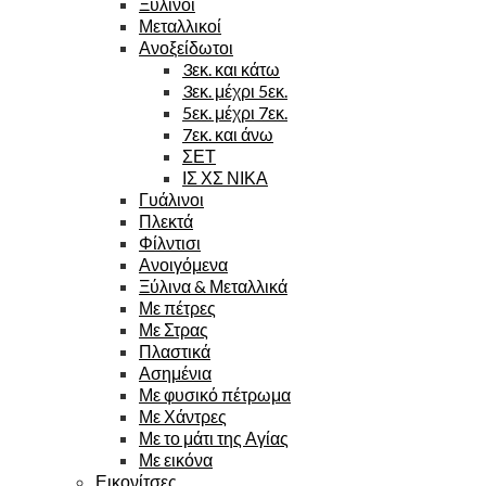
Ξύλινοι
Μεταλλικοί
Ανοξείδωτοι
3εκ. και κάτω
3εκ. μέχρι 5εκ.
5εκ. μέχρι 7εκ.
7εκ. και άνω
ΣΕΤ
ΙΣ ΧΣ ΝΙΚΑ
Γυάλινοι
Πλεκτά
Φίλντισι
Ανοιγόμενα
Ξύλινα & Μεταλλικά
Με πέτρες
Με Στρας
Πλαστικά
Ασημένια
Με φυσικό πέτρωμα
Με Χάντρες
Με το μάτι της Αγίας
Με εικόνα
Εικονίτσες