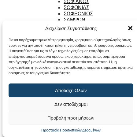
ΣΟΦΙΑΝΟΣ
ΣΟΦΟΝΙΑΣ
ΣΩΦΡΟΝΙΟΣ
ΣΑΜΨΩΝ
ΣΕΒΑΣΤΙΑΝΟΣ
Διαχείριση Συγκατάθεσης
ΣΙΣΩΗΣ
ΣΤΑΜΑΤΙΟΣ
Για να παρέχουμε την καλύτερη εμπειρία, χρησιμοποιούμε τεχνολογίες όπως
ΤΑΦ
cookies για την αποθήκευση ή/και την πρόσβαση σε πληροφορίες συσκευών.
ΤΗΛΕΜΑΧΟΣ
Η συγκατάθεση για τις εν λόγω τεχνολογίες θα μας επιτρέψει να
ΤΡΙΑΝΤΑΦΥΛΛΟΣ
επεξεργαστούμε δεδομένα προσωπικού χαρακτήρα, όπως συμπεριφορά
ΤΡΥΦΩΝ
περιήγησης ή μοναδικά αναγνωριστικά σε αυτόν τον ιστότοπο. Η μη
συγκατάθεση ή η ανάκληση της συγκατάθεσης, μπορεί να επηρεάσει αρνητικά
ΤΙΤΟΣ
ορισμένες λειτουργίες και δυνατότητες.
ΤΥΧΩΝ
ΦΗΗ
ΦΑΝΟΥΡΙΟΣ
Αποδοχή Όλων
ΦΙΛΟΥΜΕΝΟΣ
ΦΙΛΙΠΠΟΣ
Δεν αποδέχομαι
ΦΩΤΙΟΣ
ΦΙΛΑΡΕΤΟΣ
ΦΙΛΟΘΕΟΣ
Προβολή προτιμήσεων
ΧΗΗ
ΧΑΡΑΛΑΜΠΟΣ
Προστασία Προσωπικών Δεδομένων
ΧΡΙΣΤΟΦΟΡΟΣ