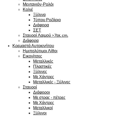
Μενταγιόν-Ρολόι
Κολιέ
Ξύλινα
Τύπου Ροζάριο
Διάφορα
ΣΕΤ
Σταυροί Λαιμού >7εκ. cm.
Διάφορα
Κρεμαστά Αυτοκινήτου
Ημιπολύτιμοι Λίθοι
Εικονίτσες
Μεταλλικές
Πλαστικές
Ξύλινες
Με Χάντρες
Μεταλλικές - Ξύλινες
Σταυροί
Διάφοροι
Με στρας - πέτρες
Με Χάντρες
Μεταλλικοί
Ξύλινοι