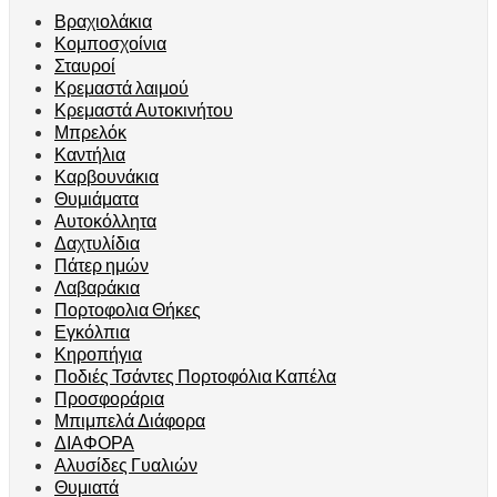
Βραχιολάκια
Κομποσχοίνια
Σταυροί
Κρεμαστά λαιμού
Κρεμαστά Αυτοκινήτου
Μπρελόκ
Καντήλια
Καρβουνάκια
Θυμιάματα
Αυτοκόλλητα
Δαχτυλίδια
Πάτερ ημών
Λαβαράκια
Πορτοφολια Θήκες
Εγκόλπια
Κηροπήγια
Ποδιές Τσάντες Πορτοφόλια Καπέλα
Προσφοράρια
Μπιμπελά Διάφορα
ΔΙΑΦΟΡΑ
Αλυσίδες Γυαλιών
Θυμιατά