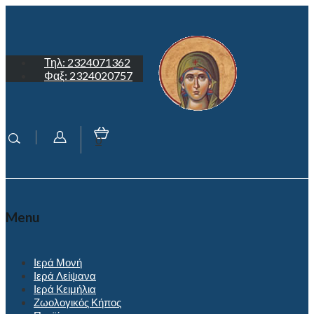
Τηλ: 2324071362
Φαξ: 2324020757
0
Menu
Ιερά Μονή
Ιερά Λείψανα
Ιερά Κειμήλια
Ζωολογικός Κήπος