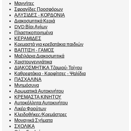
Μαγνήτες
Σφραγίδες Προσφόρων
ΑΛΥΣΙΔΕΣ - ΚΟΡΔΟΝΙΑ
Διακοσμητικά Κεριά
DVD Βίοι Αγίων
Πλαστικοποιημένα
ΚΕΡΑΜΙΔΕΣ
Κρεμαστά για κρεβατάκια παιδιών
ΒΑΠΤΙΣΗ - ΓΑΜΟΣ
Μαξιλάρια Διακοσμητικά
Χριστουγεννιάτικα
ΔΙΑΚΟΣΜΗΤΙΚΑ Τζαμιού-Τοίχου
Καθρεφτάκια - Καρφίτσες - Ψαλίδια
ΠΑΣΧΑΛΙΝΑ
Μνημόσυνα
Αρωματικά Αυτοκινήτου
ΚΡΕΜΑΣΤΑ ΚΙΝΗΤΟΥ
Αυτοκόλλητα Αυτοκινήτου
Λικέρ Φρούτων
Κλειδοθήκες/Κρεμάστρες
Μοναχικά Σχήματα
ΣΧΟΛΙΚΑ