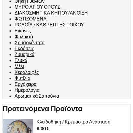
Θήκη Γυαλιών
ΜΥΡΟ ΑΓΙΟΥ ΟΡΟΥΣ
ΔΙΑΚΟΣΜΗΤΙΚΑ ΚΗΠΟΥ/ΑΝΟΙΞΗ
ΦΩΤΙΖΟΜΕΝΑ
ΡΟΛΟΪΑ / ΚΑΘΡΕΠΤΕΣ ΤΟΙΧΟΥ
Εικόνες
Φυλακτά
Χρυσοκέντητα
Εκδόσεις
Ζυμαρικά
Γλυκά
Μέλι
Κεραλοιφές
Φυτίλια
Εργόχειρα
Ημερολόγια
Αρωματικά Σαπούνια
Προτεινόμενα Προϊόντα
Κλειδοθήκη / Κρεμάστρα Ανάσταση
8.00
€