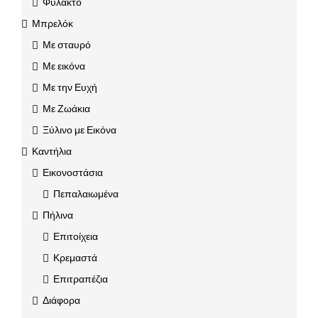
Φυλακτό
Μπρελόκ
Με σταυρό
Με εικόνα
Με την Ευχή
Με Ζωάκια
Ξύλινο με Εικόνα
Καντήλια
Εικονοστάσια
Πεπαλαιωμένα
Πήλινα
Επιτοίχεια
Κρεμαστά
Επιτραπέζια
Διάφορα