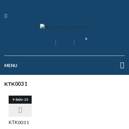
0
MENU
ΚΤΚ003 1
9-Ιούν-25
ΚΤΚ003 1