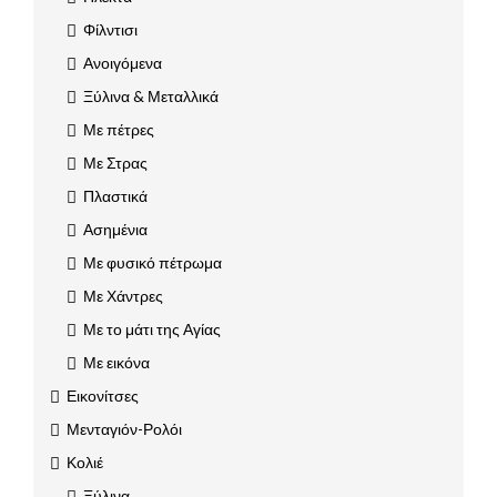
Φίλντισι
Ανοιγόμενα
Ξύλινα & Μεταλλικά
Με πέτρες
Με Στρας
Πλαστικά
Ασημένια
Με φυσικό πέτρωμα
Με Χάντρες
Με το μάτι της Αγίας
Με εικόνα
Εικονίτσες
Μενταγιόν-Ρολόι
Κολιέ
Ξύλινα