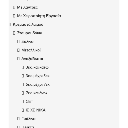
Με Χάντρες
Με Χειροποίητη Εργασία
Κρεμαστά λαιμού
Σταυρουδάκια
Ξύλινοι
Μεταλλικοί
Ανοξείδωτοι
3εκ. και κάτω
3εκ. μέχρι 5εκ.
5εκ. μέχρι 7εκ.
7εκ. και άνω
ΣΕΤ
ΙΣ ΧΣ ΝΙΚΑ
Γυάλινοι
Πλεκτά