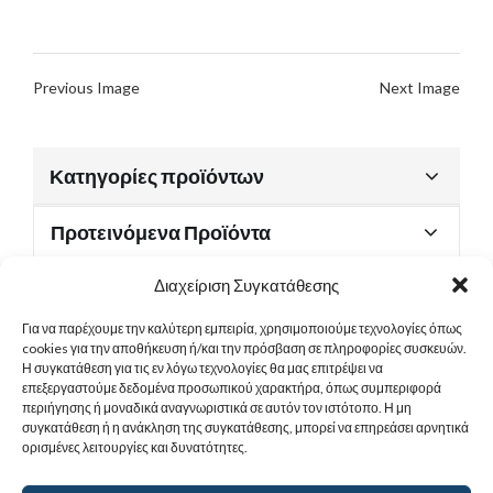
Previous Image
Next Image
Κατηγορίες προϊόντων
Προτεινόμενα Προϊόντα
Διαχείριση Συγκατάθεσης
Για να παρέχουμε την καλύτερη εμπειρία, χρησιμοποιούμε τεχνολογίες όπως
Χρήσιμα Έγγραφα
cookies για την αποθήκευση ή/και την πρόσβαση σε πληροφορίες συσκευών.
Η συγκατάθεση για τις εν λόγω τεχνολογίες θα μας επιτρέψει να
επεξεργαστούμε δεδομένα προσωπικού χαρακτήρα, όπως συμπεριφορά
περιήγησης ή μοναδικά αναγνωριστικά σε αυτόν τον ιστότοπο. Η μη
Sitemap
συγκατάθεση ή η ανάκληση της συγκατάθεσης, μπορεί να επηρεάσει αρνητικά
ορισμένες λειτουργίες και δυνατότητες.
Στοιχεία Επικοινωνίας