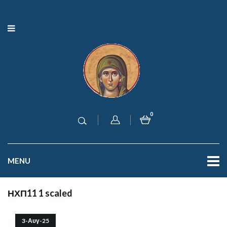
0
MENU
ΗΧΠ11 1 scaled
3-Αυγ-25