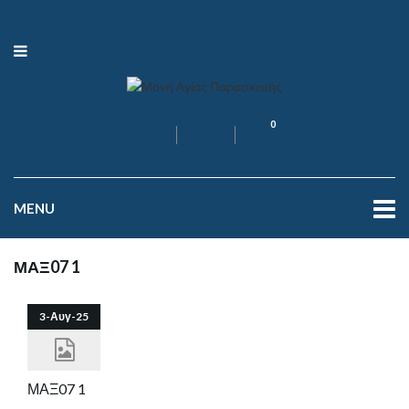
0
MENU
ΜΑΞ07 1
3-Αυγ-25
ΜΑΞ07 1