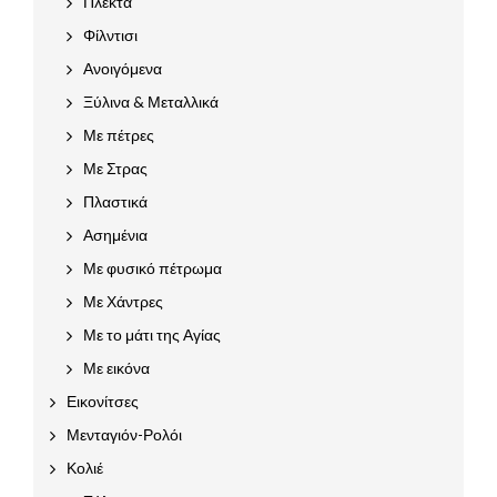
Πλεκτά
Φίλντισι
Ανοιγόμενα
Ξύλινα & Μεταλλικά
Με πέτρες
Με Στρας
Πλαστικά
Ασημένια
Με φυσικό πέτρωμα
Με Χάντρες
Με το μάτι της Αγίας
Με εικόνα
Εικονίτσες
Μενταγιόν-Ρολόι
Κολιέ