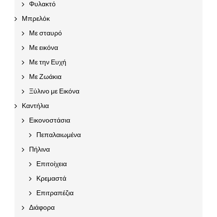
Φυλακτό
Μπρελόκ
Με σταυρό
Με εικόνα
Με την Ευχή
Με Ζωάκια
Ξύλινο με Εικόνα
Καντήλια
Εικονοστάσια
Πεπαλαιωμένα
Πήλινα
Επιτοίχεια
Κρεμαστά
Επιτραπέζια
Διάφορα