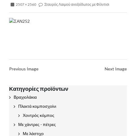
2507 × 2560
Σταυρός Λαιμού ανοξείδωτος με Φίλντισι
Previous Image
Next Image
Κατηγορίες προϊόντων
Βραχιολάκια
Πλεκτά κομποσχοίνι
Χοντρός κόμπος
Με χάντρες - πέτρες
Με λάστιχο