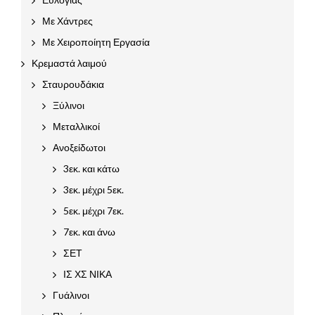
Με Χάντρες
Με Χειροποίητη Εργασία
Κρεμαστά λαιμού
Σταυρουδάκια
Ξύλινοι
Μεταλλικοί
Ανοξείδωτοι
3εκ. και κάτω
3εκ. μέχρι 5εκ.
5εκ. μέχρι 7εκ.
7εκ. και άνω
ΣΕΤ
ΙΣ ΧΣ ΝΙΚΑ
Γυάλινοι