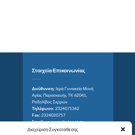
Στοιχεία Επικοινωνίας
Διεύθυνση:
Ιερά Γυναικεία Μονή
Αγίας Παρασκευής ΤΚ 62041,
Ροδολίβος Σερρών
Τηλέφωνο:
2324071362
Fax:
2324020757
Email:
ag_paras@otenet.gr
Email:
info@im-agparaskevis.gr
Διαχείριση Συγκατάθεσης
Ώρες επισκέψεων: