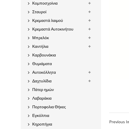
Κομποσχοίνια
Σταυροί
Κρεμαστά λαιμού
Κρεμαστά Αυτοκινήτου
Μπρελόκ
Καντήλια
Καρβουνάκια
Θυμιάματα
Αυτοκόλλητα
Δαχτυλίδια
Πάτερ ημών
Λαβαράκια
Πορτοφολια Θήκες
Εγκόλπια
Previous 
Κηροπήγια