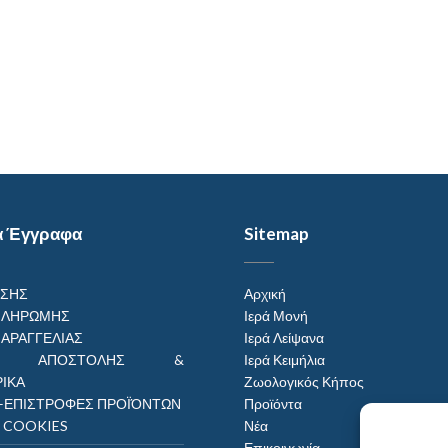
α Έγγραφα
Sitemap
ΗΣΗΣ
Αρχική
ΠΛΗΡΩΜΗΣ
Ιερά Μονή
ΠΑΡΑΓΓΕΛΙΑΣ
Ιερά Λείψανα
ΟΙ ΑΠΟΣΤΟΛΗΣ &
Ιερά Κειμήλια
ΙΚΑ
Ζωολογικός Κήπος
–ΕΠΙΣΤΡΟΦΕΣ ΠΡΟΪΌΝΤΩΝ
Προϊόντα
Η COOKIES
Νέα
Επικοινωνία