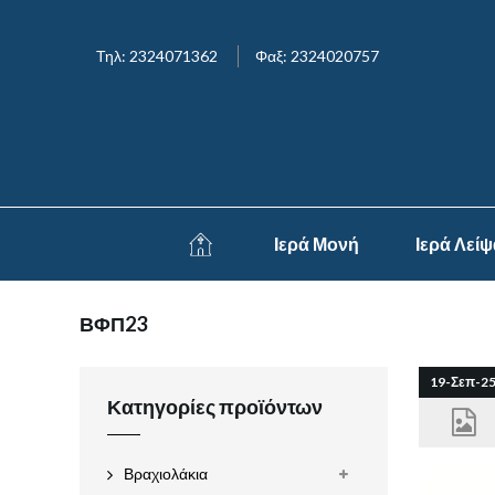
Τηλ: 2324071362
Φαξ: 2324020757
Ιερά Μονή
Ιερά Λεί
ΒΦΠ23
19-Σεπ-2
Κατηγορίες προϊόντων
Βραχιολάκια