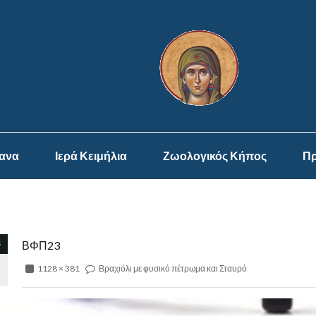
ψανα
Ιερά Κειμήλια
Ζωολογικός Κήπος
Πρ
5
ΒΦΠ23
1128 × 381
Βραχιόλι με φυσικό πέτρωμα και Σταυρό