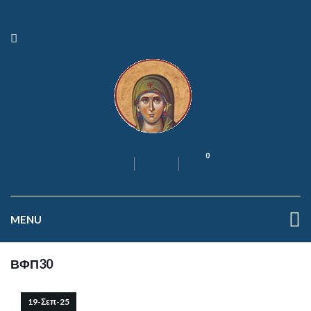
0
MENU
ΒΦΠ30
19-Σεπ-25