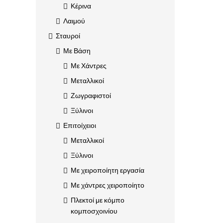
Κέρινα
Λαιμού
Σταυροί
Με Βάση
Με Χάντρες
Μεταλλικοί
Ζωγραφιστοί
Ξύλινοι
Επιτοίχειοι
Μεταλλικοί
Ξύλινοι
Με χειροποίητη εργασία
Με χάντρες χειροποίητο
Πλεκτοί με κόμπο
κομποσχοινίου