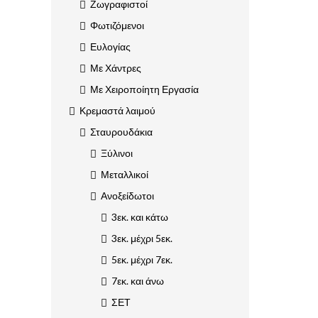
Ζωγραφιστοί
Φωτιζόμενοι
Ευλογίας
Με Χάντρες
Με Χειροποίητη Εργασία
Κρεμαστά λαιμού
Σταυρουδάκια
Ξύλινοι
Μεταλλικοί
Ανοξείδωτοι
3εκ. και κάτω
3εκ. μέχρι 5εκ.
5εκ. μέχρι 7εκ.
7εκ. και άνω
ΣΕΤ