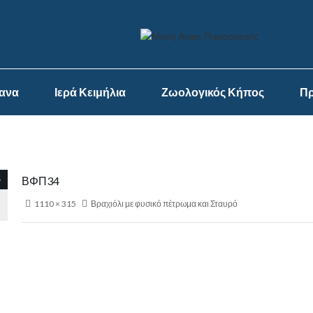
ψανα
Ιερά Κειμήλια
Ζωολογικός Κήπος
Πρ
5
ΒΦΠ34
1110 × 315
Βραχιόλι με φυσικό πέτρωμα και Σταυρό