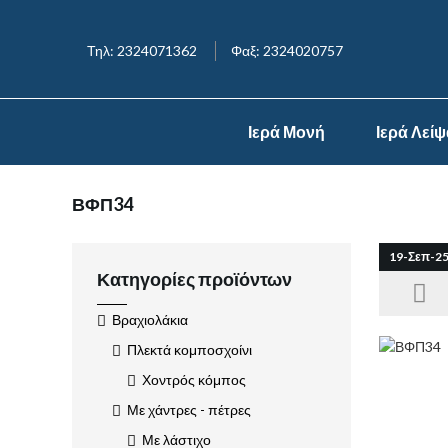
Τηλ: 2324071362
Φαξ: 2324020757
Ιερά Μονή
Ιερά Λεί
ΒΦΠ34
19-Σεπ-2
Κατηγορίες προϊόντων
Βραχιολάκια
Πλεκτά κομποσχοίνι
Χοντρός κόμπος
Με χάντρες - πέτρες
Με λάστιχο