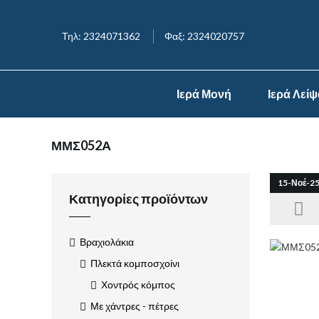
Τηλ: 2324071362
Φαξ: 2324020757
Ιερά Μονή
Ιερά Λεί
ΜΜΣ052Α
15-Νοέ-2
Κατηγορίες προϊόντων
Βραχιολάκια
Πλεκτά κομποσχοίνι
Χοντρός κόμπος
Με χάντρες - πέτρες