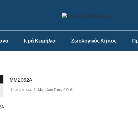
ψανα
Ιερά Κειμήλια
Ζωολογικός Κήπος
Πρ
5
ΜΜΣ052Α
302 × 744
Μπρελόκ Σταυρό Ροζ