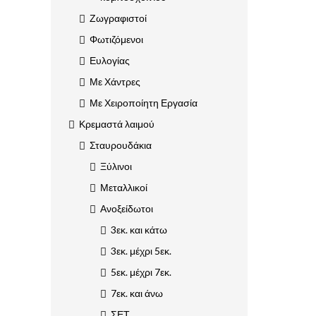
Ζωγραφιστοί
Φωτιζόμενοι
Ευλογίας
Με Χάντρες
Με Χειροποίητη Εργασία
Κρεμαστά λαιμού
Σταυρουδάκια
Ξύλινοι
Μεταλλικοί
Ανοξείδωτοι
3εκ. και κάτω
3εκ. μέχρι 5εκ.
5εκ. μέχρι 7εκ.
7εκ. και άνω
ΣΕΤ