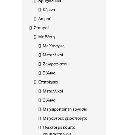
Βραχιολάκια
Κέρινα
Λαιμού
Σταυροί
Με Βάση
Με Χάντρες
Μεταλλικοί
Ζωγραφιστοί
Ξύλινοι
Επιτοίχειοι
Μεταλλικοί
Ξύλινοι
Με χειροποίητη εργασία
Με χάντρες χειροποίητο
Πλεκτοί με κόμπο
κομποσχοινίου