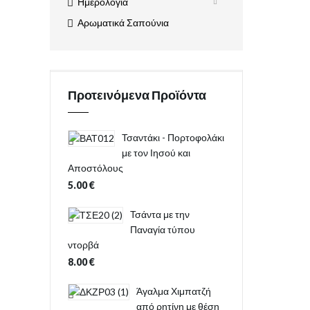
Ημερολόγια
Αρωματικά Σαπούνια
Προτεινόμενα Προϊόντα
Τσαντάκι - Πορτοφολάκι
με τον Ιησού και
Αποστόλους
5.00
€
Τσάντα με την
Παναγία τύπου
ντορβά
8.00
€
Άγαλμα Χιμπατζή
από ρητίνη με θέση