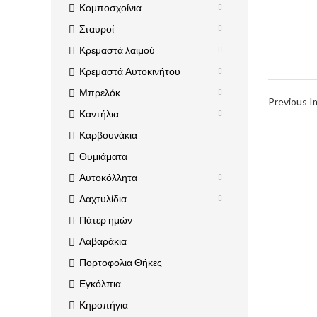
Κομποσχοίνια
Σταυροί
Κρεμαστά λαιμού
Κρεμαστά Αυτοκινήτου
Μπρελόκ
Previous 
Καντήλια
Καρβουνάκια
Θυμιάματα
Αυτοκόλλητα
Δαχτυλίδια
Πάτερ ημών
Λαβαράκια
Πορτοφολια Θήκες
Εγκόλπια
Κηροπήγια