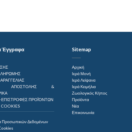
α Έγγραφα
Sitemap
ΗΣΗΣ
Αρχική
ΠΛΗΡΩΜΗΣ
Ιερά Μονή
ΠΑΡΑΓΓΕΛΙΑΣ
Ιερά Λείψανα
ΟΙ ΑΠΟΣΤΟΛΗΣ &
Ιερά Κειμήλια
ΙΚΑ
Ζωολογικός Κήπος
–ΕΠΙΣΤΡΟΦΕΣ ΠΡΟΪΌΝΤΩΝ
Προϊόντα
Η COOKIES
Νέα
Επικοινωνία
α Προσωπικών Δεδομένων
Cookies