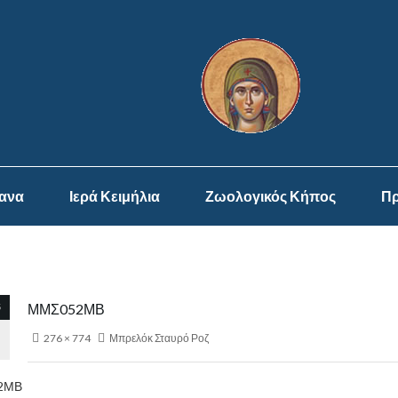
ψανα
Ιερά Κειμήλια
Ζωολογικός Κήπος
Πρ
5
ΜΜΣ052ΜΒ
276 × 774
Μπρελόκ Σταυρό Ροζ