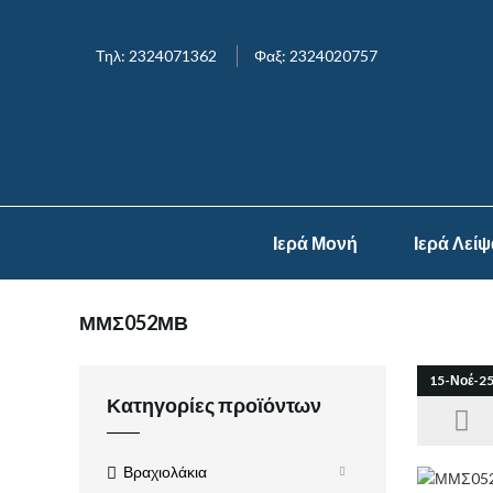
Τηλ: 2324071362
Φαξ: 2324020757
Ιερά Μονή
Ιερά Λεί
ΜΜΣ052ΜΒ
15-Νοέ-2
Κατηγορίες προϊόντων
Βραχιολάκια