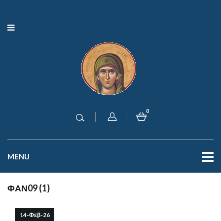
0
MENU
ΦΑΝ09 (1)
14-Φεβ-26