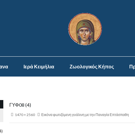
ψανα
Ιερά Κειμήλια
Ζωολογικός Κήπος
Πρ
ΓΥΦ08 (4)
1470 × 2560
Εικόνα φωτιζόμενη γυάλινη με την Παναγία Επτάσπαθη