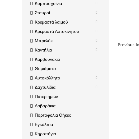
Κομποσχοίνια
Σταυροί
Κρεμαστά λαιμού
Κρεμαστά Αυτοκινήτου
Μπρελόκ
Previous 
Καντήλια
Καρβουνάκια
Θυμιάματα
Αυτοκόλλητα
Δαχτυλίδια
Πάτερ ημών
Λαβαράκια
Πορτοφολια Θήκες
Εγκόλπια
Κηροπήγια