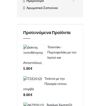
Ημερολόγια
Αρωματικά Σαπούνια
Προτεινόμενα Προϊόντα
Τσαντάκι -
Πορτοφολάκι με τον
Ιησού και
Αποστόλους
5.00
€
Τσάντα με την
Παναγία τύπου
ντορβά
8.00
€
Άγαλμα Χιμπατζή