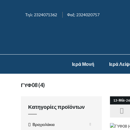
Τηλ: 2324071362
Φαξ: 2324020757
Ιερά Μονή
Ιερά Λεί
ΓΥΦ08 (4)
13-Μάι-26
Κατηγορίες προϊόντων
Βραχιολάκια