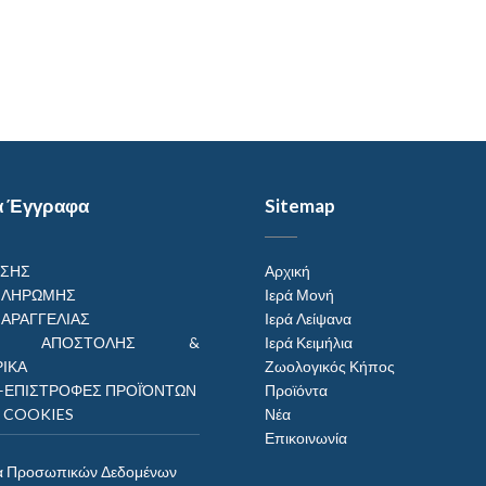
α Έγγραφα
Sitemap
ΗΣΗΣ
Αρχική
ΠΛΗΡΩΜΗΣ
Ιερά Μονή
ΠΑΡΑΓΓΕΛΙΑΣ
Ιερά Λείψανα
ΟΙ ΑΠΟΣΤΟΛΗΣ &
Ιερά Κειμήλια
ΙΚΑ
Ζωολογικός Κήπος
–ΕΠΙΣΤΡΟΦΕΣ ΠΡΟΪΌΝΤΩΝ
Προϊόντα
Η COOKIES
Νέα
Επικοινωνία
α Προσωπικών Δεδομένων