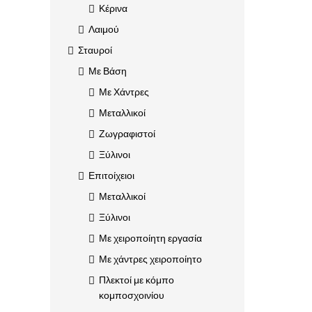
Κέρινα
Λαιμού
Σταυροί
Με Βάση
Με Χάντρες
Μεταλλικοί
Ζωγραφιστοί
Ξύλινοι
Επιτοίχειοι
Μεταλλικοί
Ξύλινοι
Με χειροποίητη εργασία
Με χάντρες χειροποίητο
Πλεκτοί με κόμπο
κομποσχοινίου