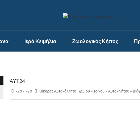
ψανα
Ιερά Κειμήλια
Ζωολογικός Κήπος
Πρ
ΑΥΤ24
720 × 720
Κόκορας Αυτοκόλλητο Τζαμιού – Τοίχου – Αυτοκινήτου – Διά