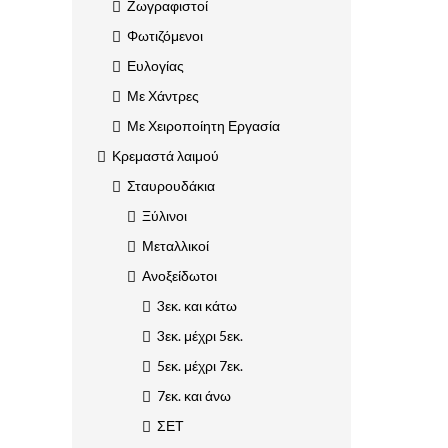
Ζωγραφιστοί
Φωτιζόμενοι
Ευλογίας
Με Χάντρες
Με Χειροποίητη Εργασία
Κρεμαστά λαιμού
Σταυρουδάκια
Ξύλινοι
Μεταλλικοί
Ανοξείδωτοι
3εκ. και κάτω
3εκ. μέχρι 5εκ.
5εκ. μέχρι 7εκ.
7εκ. και άνω
ΣΕΤ