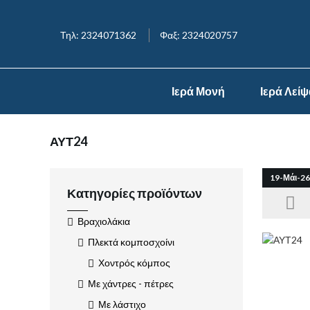
Τηλ: 2324071362
Φαξ: 2324020757
Ιερά Μονή
Ιερά Λεί
ΑΥΤ24
19-Μάι-26
Κατηγορίες προϊόντων
Βραχιολάκια
Πλεκτά κομποσχοίνι
Χοντρός κόμπος
Με χάντρες - πέτρες
Με λάστιχο