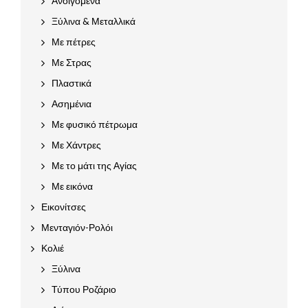
Ανοιγόμενα
Ξύλινα & Μεταλλικά
Με πέτρες
Με Στρας
Πλαστικά
Ασημένια
Με φυσικό πέτρωμα
Με Χάντρες
Με το μάτι της Αγίας
Με εικόνα
Εικονίτσες
Μενταγιόν-Ρολόι
Κολιέ
Ξύλινα
Τύπου Ροζάριο