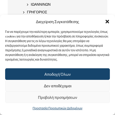
ΙΩΑΝΝΙΝΩΝ
ΓΡΗΓΟΡΙΟΣ
ΓΕΡΑΣΙΜΟΣ
Διαχείριση Συγκατάθεσης
ΓΕΡΑΣΙΜΟΣ ΚΕΦΑΛΛΗΝΙΑΣ
Για να παρέχουμε την καλύτερη εμπειρία, χρησιμοποιούμε τεχνολογίες όπως
ΓΕΡΑΣΙΜΟΣ ΙΟΡΔΑΝΙΤΗΣ
cookies για την αποθήκευση ή/και την πρόσβαση σε πληροφορίες συσκευών.
Η συγκατάθεση για τις εν λόγω τεχνολογίες θα μας επιτρέψει να
ΓΕΡΜΑΝΟΣ
επεξεργαστούμε δεδομένα προσωπικού χαρακτήρα, όπως συμπεριφορά
περιήγησης ή μοναδικά αναγνωριστικά σε αυτόν τον ιστότοπο. Η μη
ΔΕΛΤΑ
συγκατάθεση ή η ανάκληση της συγκατάθεσης, μπορεί να επηρεάσει αρνητικά
ΔΗΜΗΤΡΙΟΣ
ορισμένες λειτουργίες και δυνατότητες.
ΜΕΓΑΛΟΜΑΡΤΥΣ
Ο ΕΝ ΤΡΙΠΟΛΕΙ
Αποδοχή Όλων
ΔΗΜΟΣΘΕΝΗΣ
Δεν αποδέχομαι
ΔΙΟΝΥΣΙΟΣ
ΔΑΥΪΔ
Προβολή προτιμήσεων
ΔΑΥΪΔ ΠΡΟΦΗΤΗΣ
Προστασία Προσωπικών Δεδομένων
ΔΑΥΪΔ ΘΕΣΣΑΛΟΝΙΚΗΣ