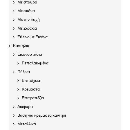
Με σταυρό
Με εικόνα
Με την Ευχή
Με Ζωάκια
Ξύλινο με Εικόνα
Καντήλια
Εικονοστάσια
Πεπαλαιωμένα
Πήλινα
Επιτοίχεια
Κρεμαστά
Επιτραπέζια
Διάφορα
Βάση για κρεμαστό καντήλι
Μεταλλικά