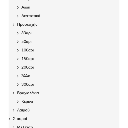
Άλλα
Δεσποτικά
Προσευχής
33αρι
50αρι
100αρι
150αρι
200αρι
Άλλο
300αρι
Βραχιολάκια
Κέρινα
Λαιμού
Σταυροί
Με Βάση