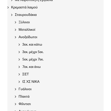
Κρεμαστά λαιμού
Σταυρουδάκια
Ξύλινοι
Μεταλλικοί
Ανοξείδωτοι
3εκ. και κάτω
3εκ. μέχρι 5εκ.
5εκ. μέχρι 7εκ.
7εκ. και άνω
ΣΕΤ
ΙΣ ΧΣ ΝΙΚΑ
Γυάλινοι
Πλεκτά
Φίλντισι