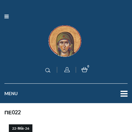
0
MENU
ΠΕ022
22-Μάι-26