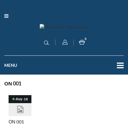
0
MENU
ΟΝ 001
9-Αυγ-18
ΟΝ 001