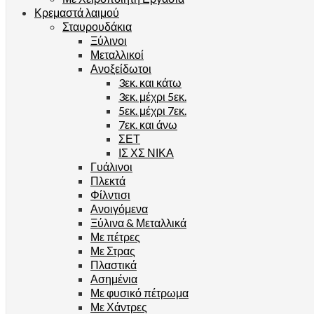
Κρεμαστά λαιμού
Σταυρουδάκια
Ξύλινοι
Μεταλλικοί
Ανοξείδωτοι
3εκ. και κάτω
3εκ. μέχρι 5εκ.
5εκ. μέχρι 7εκ.
7εκ. και άνω
ΣΕΤ
ΙΣ ΧΣ ΝΙΚΑ
Γυάλινοι
Πλεκτά
Φίλντισι
Ανοιγόμενα
Ξύλινα & Μεταλλικά
Με πέτρες
Με Στρας
Πλαστικά
Ασημένια
Με φυσικό πέτρωμα
Με Χάντρες