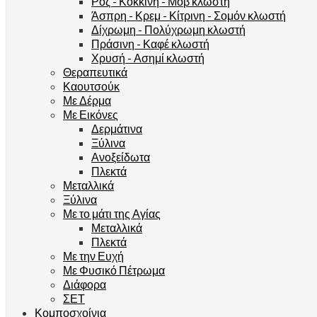
Ροζ - Κόκκινη - Μοβ κλωστή
Άσπρη - Κρεμ - Κίτρινη - Σομόν κλωστή
Δίχρωμη - Πολύχρωμη κλωστή
Πράσινη - Καφέ κλωστή
Χρυσή - Ασημί κλωστή
Θεραπευτικά
Καουτσούκ
Με Δέρμα
Με Εικόνες
Δερμάτινα
Ξύλινα
Ανοξείδωτα
Πλεκτά
Μεταλλικά
Ξύλινα
Με το μάτι της Αγίας
Μεταλλικά
Πλεκτά
Με την Ευχή
Με Φυσικό Πέτρωμα
Διάφορα
ΣΕΤ
Κομποσχοίνια