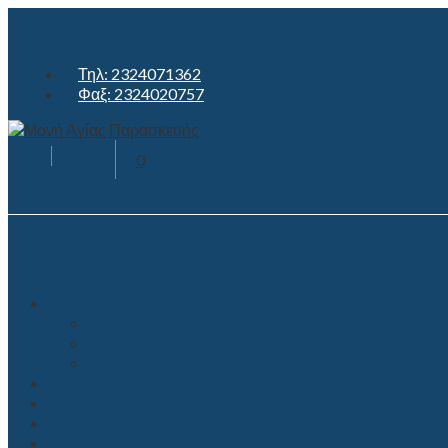
Τηλ: 2324071362
Φαξ: 2324020757
0