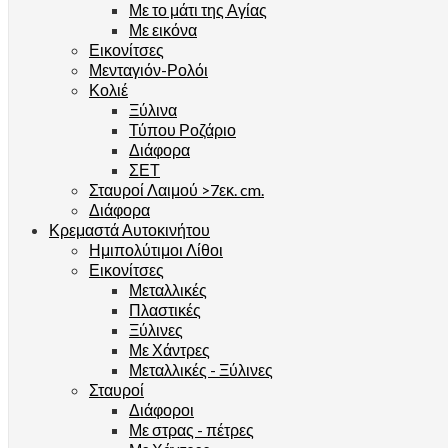
Με το μάτι της Αγίας
Με εικόνα
Εικονίτσες
Μενταγιόν-Ρολόι
Κολιέ
Ξύλινα
Τύπου Ροζάριο
Διάφορα
ΣΕΤ
Σταυροί Λαιμού >7εκ. cm.
Διάφορα
Κρεμαστά Αυτοκινήτου
Ημιπολύτιμοι Λίθοι
Εικονίτσες
Μεταλλικές
Πλαστικές
Ξύλινες
Με Χάντρες
Μεταλλικές - Ξύλινες
Σταυροί
Διάφοροι
Με στρας - πέτρες