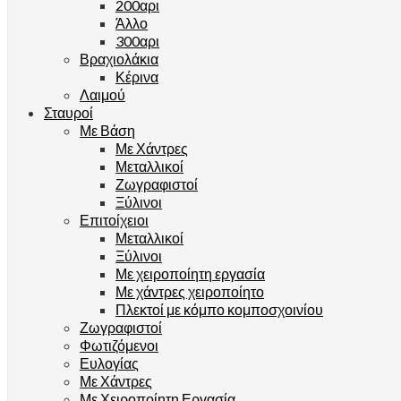
200αρι
Άλλο
300αρι
Βραχιολάκια
Κέρινα
Λαιμού
Σταυροί
Με Βάση
Με Χάντρες
Μεταλλικοί
Ζωγραφιστοί
Ξύλινοι
Επιτοίχειοι
Μεταλλικοί
Ξύλινοι
Με χειροποίητη εργασία
Με χάντρες χειροποίητο
Πλεκτοί με κόμπο κομποσχοινίου
Ζωγραφιστοί
Φωτιζόμενοι
Ευλογίας
Με Χάντρες
Με Χειροποίητη Εργασία