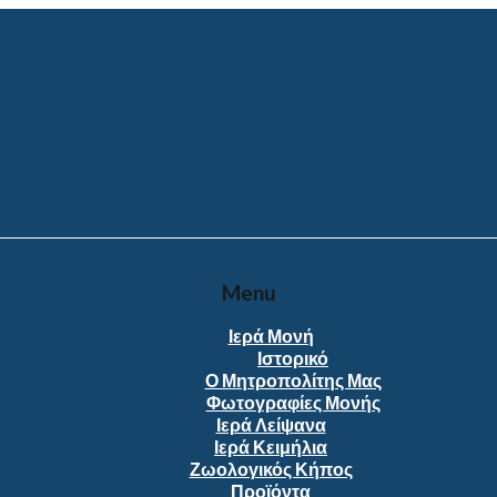
Menu
Ιερά Μονή
Ιστορικό
Ο Μητροπολίτης Μας
Φωτογραφίες Μονής
Ιερά Λείψανα
Ιερά Κειμήλια
Ζωολογικός Κήπος
Προϊόντα