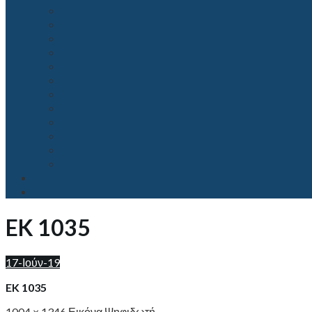
EK 1035
17-Ιούν-19
EK 1035
1004 × 1346
Εικόνα Ψηφιδωτή