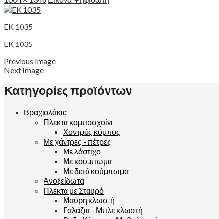
EK 1035
EK 1035
Previous Image
Next Image
Κατηγορίες προϊόντων
Βραχιολάκια
Πλεκτά κομποσχοίνι
Χοντρός κόμπος
Με χάντρες - πέτρες
Με λάστιχο
Με κούμπωμα
Με δετό κούμπωμα
Ανοξείδωτα
Πλεκτά με Σταυρό
Μαύρη κλωστή
Γαλάζια - Μπλε κλωστή