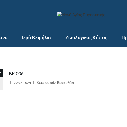
ψανα
Ιερά Κειμήλια
Ζωολογικός Κήπος
Πρ
9
BK 006
723 × 1024
Κομποσχοίνι Βραχιολάκι