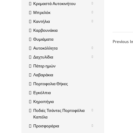
Κρεμαστά Αυτοκινήτου
Μπρελόκ
Καντήλια
Καρβουνάκια
Θυμιάματα
Previous 
Αυτοκόλλητα
Δαχτυλίδια
Πάτερ ημών
Λαβαράκια
Πορτοφολια Θήκες
Εγκόλπια
Κηροπήγια
Ποδιές Τσάντες Πορτοφόλια
Καπέλα
Προσφοράρια