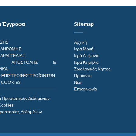
α Έγγραφα
Sitemap
ΗΣΗΣ
Αρχική
ΠΛΗΡΩΜΗΣ
Ιερά Μονή
ΠΑΡΑΓΓΕΛΙΑΣ
Ιερά Λείψανα
ΟΙ ΑΠΟΣΤΟΛΗΣ &
Ιερά Κειμήλια
ΙΚΑ
Ζωολογικός Κήπος
–ΕΠΙΣΤΡΟΦΕΣ ΠΡΟΪΌΝΤΩΝ
Προϊόντα
Η COOKIES
Νέα
Επικοινωνία
α Προσωπικών Δεδομένων
Cookies
Προστασίας Δεδομένων