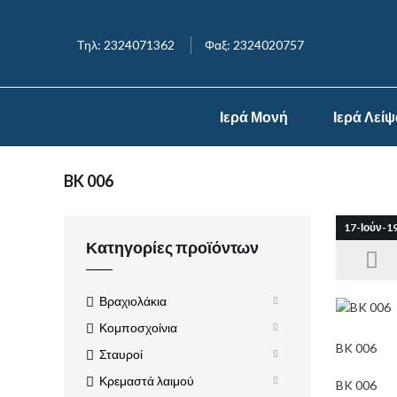
Τηλ: 2324071362
Φαξ: 2324020757
Ιερά Μονή
Ιερά Λεί
BK 006
17-Ιούν-1
Κατηγορίες προϊόντων
Βραχιολάκια
Κομποσχοίνια
BK 006
Σταυροί
Κρεμαστά λαιμού
BK 006