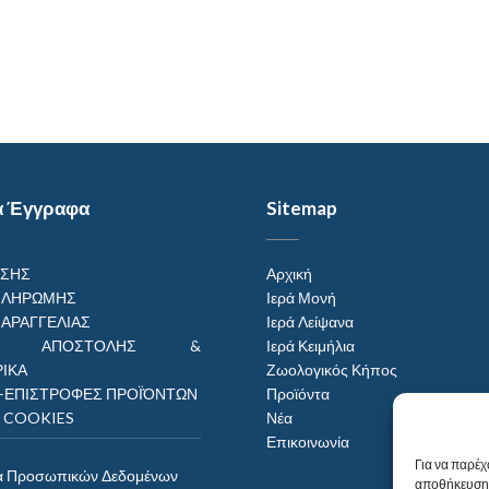
α Έγγραφα
Sitemap
ΗΣΗΣ
Αρχική
ΠΛΗΡΩΜΗΣ
Ιερά Μονή
ΠΑΡΑΓΓΕΛΙΑΣ
Ιερά Λείψανα
ΟΙ ΑΠΟΣΤΟΛΗΣ &
Ιερά Κειμήλια
ΙΚΑ
Ζωολογικός Κήπος
–ΕΠΙΣΤΡΟΦΕΣ ΠΡΟΪΌΝΤΩΝ
Προϊόντα
Η COOKIES
Νέα
Επικοινωνία
Για να παρέχ
α Προσωπικών Δεδομένων
αποθήκευση 