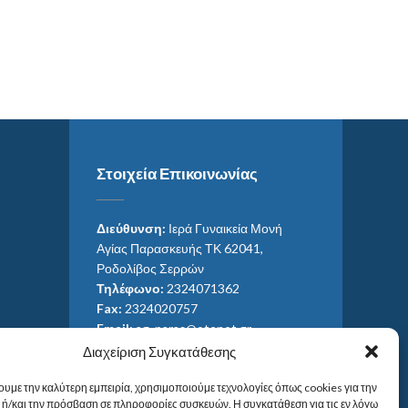
Στοιχεία Επικοινωνίας
Διεύθυνση:
Ιερά Γυναικεία Μονή
Αγίας Παρασκευής ΤΚ 62041,
Ροδολίβος Σερρών
Τηλέφωνο:
2324071362
Fax:
2324020757
Email:
ag_paras@otenet.gr
Email:
info@im-agparaskevis.gr
Διαχείριση Συγκατάθεσης
Ώρες επισκέψεων:
ουμε την καλύτερη εμπειρία, χρησιμοποιούμε τεχνολογίες όπως cookies για την
Από ανατολή έως και δύση του ηλίου.
ή/και την πρόσβαση σε πληροφορίες συσκευών. Η συγκατάθεση για τις εν λόγω