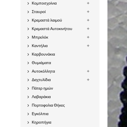
Κομποσχοίνια
Σταυροί
Κρεμαστά λαιμού
Κρεμαστά Αυτοκινήτου
Μπρελόκ
Καντήλια
Καρβουνάκια
Θυμιάματα
Αυτοκόλλητα
Δαχτυλίδια
Πάτερ ημών
Λαβαράκια
Πορτοφολια Θήκες
Εγκόλπια
Κηροπήγια