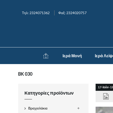
Τηλ: 2324071362
Φαξ: 2324020757
Ιερά Μονή
Ιερά Λεί
BK 030
17-Ιούν-1
Κατηγορίες προϊόντων
Βραχιολάκια