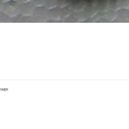
Image