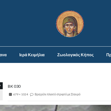
ψανα
Ιερά Κειμήλια
Ζωολογικός Κήπος
Πρ
9
BK 030
679 × 1024
Βραχιόλι πλεκτό στριφτό με Σταυρό