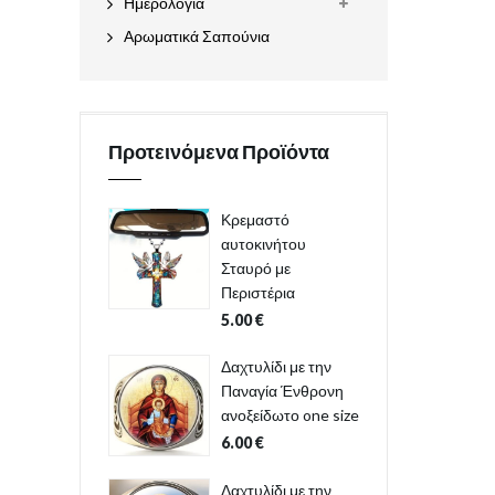
Ημερολόγια
Αρωματικά Σαπούνια
Προτεινόμενα Προϊόντα
Κρεμαστό
αυτοκινήτου
Σταυρό με
Περιστέρια
5.00
€
Δαχτυλίδι με την
Παναγία Ένθρονη
ανοξείδωτο one size
6.00
€
Δαχτυλίδι με την