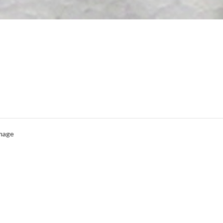
Image