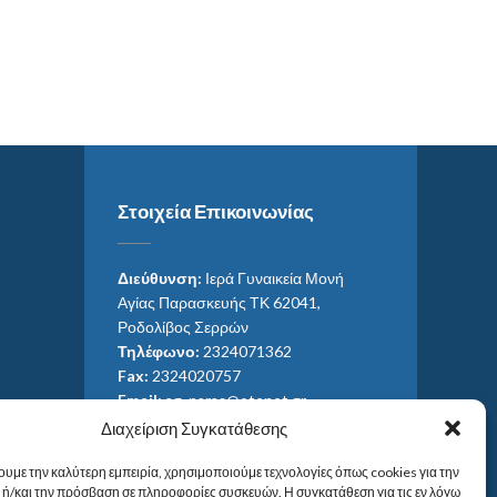
Στοιχεία Επικοινωνίας
Διεύθυνση:
Ιερά Γυναικεία Μονή
Αγίας Παρασκευής ΤΚ 62041,
Ροδολίβος Σερρών
Τηλέφωνο:
2324071362
Fax:
2324020757
Email:
ag_paras@otenet.gr
Email:
info@im-agparaskevis.gr
Διαχείριση Συγκατάθεσης
Ώρες επισκέψεων:
ουμε την καλύτερη εμπειρία, χρησιμοποιούμε τεχνολογίες όπως cookies για την
Από ανατολή έως και δύση του ηλίου.
ή/και την πρόσβαση σε πληροφορίες συσκευών. Η συγκατάθεση για τις εν λόγω