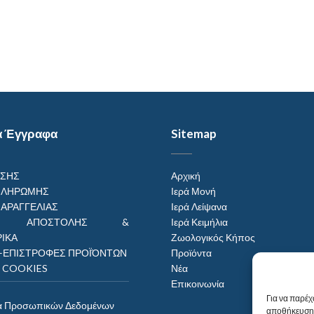
α Έγγραφα
Sitemap
ΗΣΗΣ
Αρχική
ΠΛΗΡΩΜΗΣ
Ιερά Μονή
ΠΑΡΑΓΓΕΛΙΑΣ
Ιερά Λείψανα
ΟΙ ΑΠΟΣΤΟΛΗΣ &
Ιερά Κειμήλια
ΙΚΑ
Ζωολογικός Κήπος
–ΕΠΙΣΤΡΟΦΕΣ ΠΡΟΪΌΝΤΩΝ
Προϊόντα
Η COOKIES
Νέα
Επικοινωνία
Για να παρέχ
α Προσωπικών Δεδομένων
αποθήκευση 