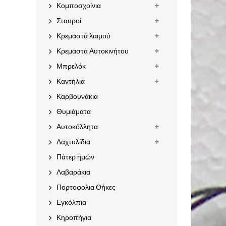
Κομποσχοίνια
Σταυροί
Κρεμαστά λαιμού
Κρεμαστά Αυτοκινήτου
Μπρελόκ
Καντήλια
Καρβουνάκια
Θυμιάματα
Αυτοκόλλητα
Δαχτυλίδια
Πάτερ ημών
Λαβαράκια
Πορτοφολια Θήκες
Εγκόλπια
Κηροπήγια