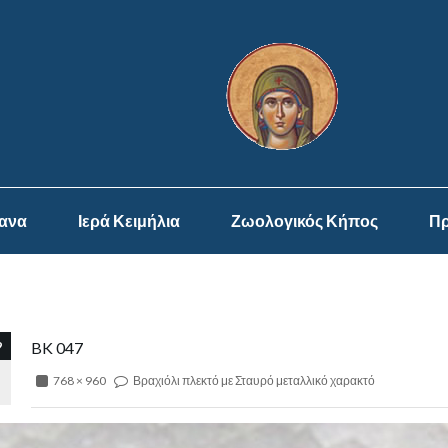
ψανα
Ιερά Κειμήλια
Ζωολογικός Κήπος
Πρ
9
BK 047
768 × 960
Βραχιόλι πλεκτό με Σταυρό μεταλλικό χαρακτό