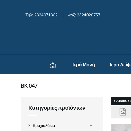
Τηλ: 2324071362
Φαξ: 2324020757
Ιερά Μονή
Ιερά Λεί
BK 047
17-Ιούν-1
Κατηγορίες προϊόντων
Βραχιολάκια