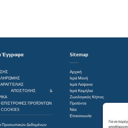
α Έγγραφα
Sitemap
ΗΣΗΣ
Αρχική
ΠΛΗΡΩΜΗΣ
Ιερά Μονή
ΠΑΡΑΓΓΕΛΙΑΣ
Ιερά Λείψανα
ΟΙ ΑΠΟΣΤΟΛΗΣ &
Ιερά Κειμήλια
ΙΚΑ
Ζωολογικός Κήπος
–ΕΠΙΣΤΡΟΦΕΣ ΠΡΟΪΌΝΤΩΝ
Προϊόντα
Η COOKIES
Νέα
Επικοινωνία
Για να παρέχ
α Προσωπικών Δεδομένων
αποθήκευση 