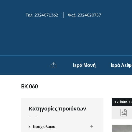
Τηλ: 2324071362
Φαξ: 2324020757
Ιερά Μονή
Ιερά Λεί
BK 060
17-Ιούν-1
Κατηγορίες προϊόντων
Βραχιολάκια