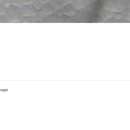
Image