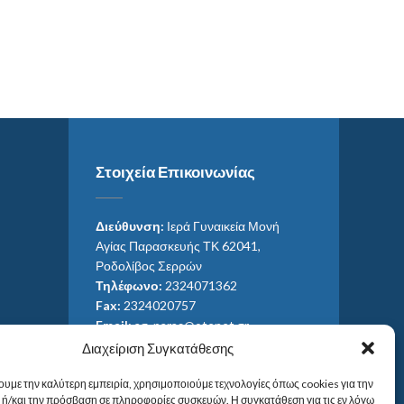
Στοιχεία Επικοινωνίας
Διεύθυνση:
Ιερά Γυναικεία Μονή
Αγίας Παρασκευής ΤΚ 62041,
Ροδολίβος Σερρών
Τηλέφωνο:
2324071362
Fax:
2324020757
Email:
ag_paras@otenet.gr
Email:
info@im-agparaskevis.gr
Διαχείριση Συγκατάθεσης
Ώρες επισκέψεων:
ουμε την καλύτερη εμπειρία, χρησιμοποιούμε τεχνολογίες όπως cookies για την
Από ανατολή έως και δύση του ηλίου.
ή/και την πρόσβαση σε πληροφορίες συσκευών. Η συγκατάθεση για τις εν λόγω