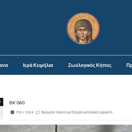
ψανα
Ιερά Κειμήλια
Ζωολογικός Κήπος
Πρ
9
BK 060
733 × 1024
Βραχιόλι πλεκτό με Σταυρό μεταλλικό χαρακτό