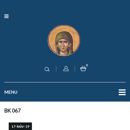
0
MENU
BK 067
17-Ιούν-19