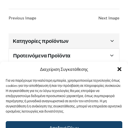
Previous Image
Next Image
Κατηγορίες προϊόντων
Προτεινόμενα Προϊόντα
Διαχείριση Συγκατάθεσης
Για να παρέχουμε την καλύτερη εμπειρία, χρησιμοποιούμε τεχνολογίες όπως
Χρήσιμα Έγγραφα
cookies για την αποθήκευση ή/και την πρόσβαση σε πληροφορίες συσκευών.
Η συγκατάθεση για τις εν λόγω τεχνολογίες θα μας επιτρέψει να
επεξεργαστούμε δεδομένα προσωπικού χαρακτήρα, όπως συμπεριφορά
περιήγησης ή μοναδικά αναγνωριστικά σε αυτόν τον ιστότοπο. Η μη
Sitemap
συγκατάθεση ή η ανάκληση της συγκατάθεσης, μπορεί να επηρεάσει αρνητικά
ορισμένες λειτουργίες και δυνατότητες.
Στοιχεία Επικοινωνίας
Αποδοχή Όλων