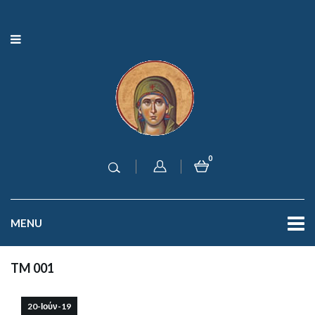
0
MENU
TM 001
20-Ιούν-19