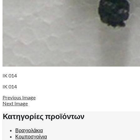
IK 014
IK 014
Previous Image
Next Image
Κατηγορίες προϊόντων
Βραχιολάκια
Κομποσχοίνια