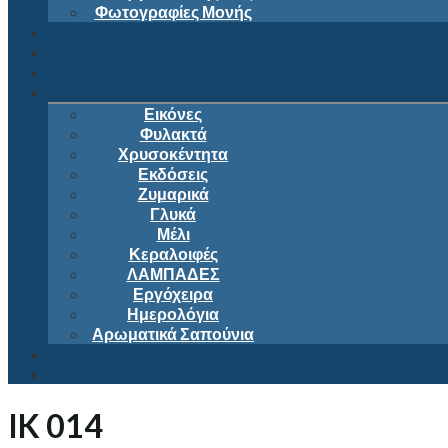
Φωτογραφίες Μονής
Εικόνες
Φυλακτά
Χρυσοκέντητα
Εκδόσεις
Ζυμαρικά
Γλυκά
Μέλι
Κεραλοιφές
ΛΑΜΠΑΔΕΣ
Εργόχειρα
Ημερολόγια
Αρωματικά Σαπούνια
IK 014