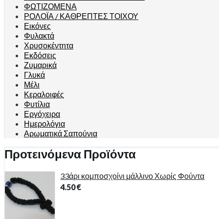
ΦΩΤΙΖΟΜΕΝΑ
ΡΟΛΟΪΑ / ΚΑΘΡΕΠΤΕΣ ΤΟΙΧΟΥ
Εικόνες
Φυλακτά
Χρυσοκέντητα
Εκδόσεις
Ζυμαρικά
Γλυκά
Μέλι
Κεραλοιφές
Φυτίλια
Εργόχειρα
Ημερολόγια
Αρωματικά Σαπούνια
Προτεινόμενα Προϊόντα
33άρι κομποσχοίνι μάλλινο Χωρίς Φούντα
4.50
€