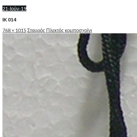
21-Ιούν-19
IK 014
768 × 1015
Σταυρός Πλεκτός κομποσχοίνι