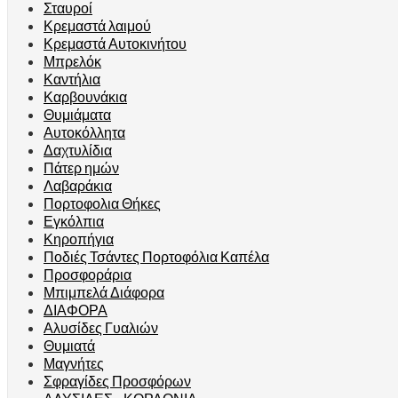
Σταυροί
Κρεμαστά λαιμού
Κρεμαστά Αυτοκινήτου
Μπρελόκ
Καντήλια
Καρβουνάκια
Θυμιάματα
Αυτοκόλλητα
Δαχτυλίδια
Πάτερ ημών
Λαβαράκια
Πορτοφολια Θήκες
Εγκόλπια
Κηροπήγια
Ποδιές Τσάντες Πορτοφόλια Καπέλα
Προσφοράρια
Μπιμπελά Διάφορα
ΔΙΑΦΟΡΑ
Αλυσίδες Γυαλιών
Θυμιατά
Μαγνήτες
Σφραγίδες Προσφόρων