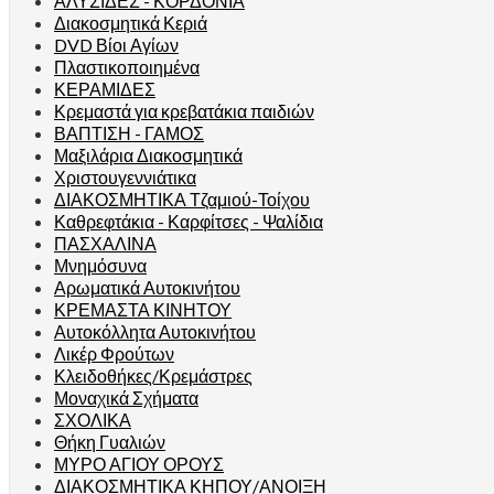
ΑΛΥΣΙΔΕΣ - ΚΟΡΔΟΝΙΑ
Διακοσμητικά Κεριά
DVD Βίοι Αγίων
Πλαστικοποιημένα
ΚΕΡΑΜΙΔΕΣ
Κρεμαστά για κρεβατάκια παιδιών
ΒΑΠΤΙΣΗ - ΓΑΜΟΣ
Μαξιλάρια Διακοσμητικά
Χριστουγεννιάτικα
ΔΙΑΚΟΣΜΗΤΙΚΑ Τζαμιού-Τοίχου
Καθρεφτάκια - Καρφίτσες - Ψαλίδια
ΠΑΣΧΑΛΙΝΑ
Μνημόσυνα
Αρωματικά Αυτοκινήτου
ΚΡΕΜΑΣΤΑ ΚΙΝΗΤΟΥ
Αυτοκόλλητα Αυτοκινήτου
Λικέρ Φρούτων
Κλειδοθήκες/Κρεμάστρες
Μοναχικά Σχήματα
ΣΧΟΛΙΚΑ
Θήκη Γυαλιών
ΜΥΡΟ ΑΓΙΟΥ ΟΡΟΥΣ
ΔΙΑΚΟΣΜΗΤΙΚΑ ΚΗΠΟΥ/ΑΝΟΙΞΗ