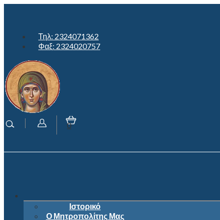
Τηλ: 2324071362
Φαξ: 2324020757
0
Ιστορικό
Ο Μητροπολίτης Μας