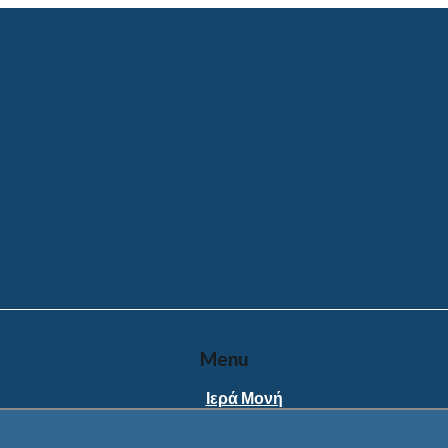
Menu
Ιερά Μονή