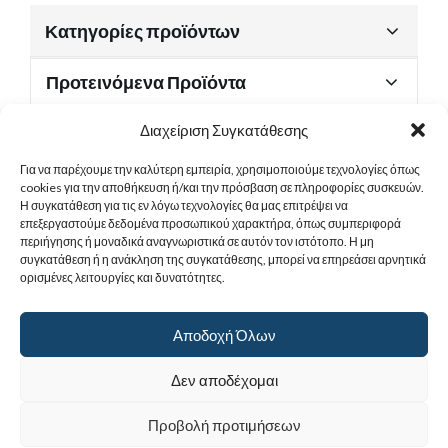
Κατηγορίες προϊόντων
Προτεινόμενα Προϊόντα
Διαχείριση Συγκατάθεσης
Για να παρέχουμε την καλύτερη εμπειρία, χρησιμοποιούμε τεχνολογίες όπως
Χρήσιμα Έγγραφα
cookies για την αποθήκευση ή/και την πρόσβαση σε πληροφορίες συσκευών.
Η συγκατάθεση για τις εν λόγω τεχνολογίες θα μας επιτρέψει να
επεξεργαστούμε δεδομένα προσωπικού χαρακτήρα, όπως συμπεριφορά
περιήγησης ή μοναδικά αναγνωριστικά σε αυτόν τον ιστότοπο. Η μη
Sitemap
συγκατάθεση ή η ανάκληση της συγκατάθεσης, μπορεί να επηρεάσει αρνητικά
ορισμένες λειτουργίες και δυνατότητες.
Στοιχεία Επικοινωνίας
Αποδοχή Όλων
© 2017
Ιερά Γυναικεία Μονή Αγίας Παρασκευής
. All rights reserved.
Δεν αποδέχομαι
Powered by |
Προβολή προτιμήσεων