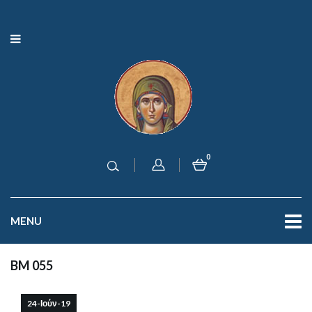
0
MENU
BM 055
24-Ιούν-19