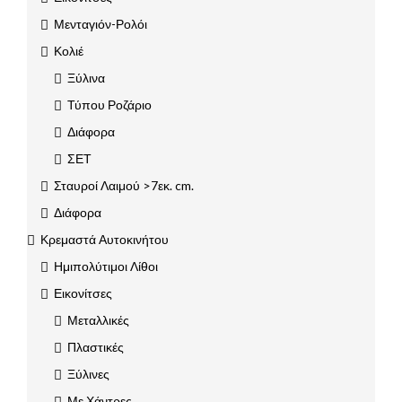
Μενταγιόν-Ρολόι
Κολιέ
Ξύλινα
Τύπου Ροζάριο
Διάφορα
ΣΕΤ
Σταυροί Λαιμού >7εκ. cm.
Διάφορα
Κρεμαστά Αυτοκινήτου
Ημιπολύτιμοι Λίθοι
Εικονίτσες
Μεταλλικές
Πλαστικές
Ξύλινες
Με Χάντρες