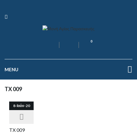
0
MENU
TX 009
8-Ιούν-20
TX 009