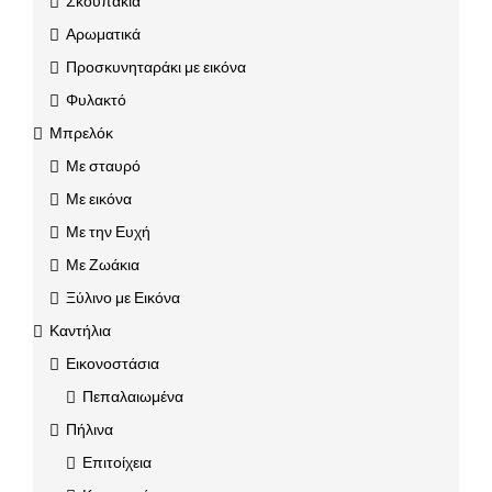
Σκουπάκια
Αρωματικά
Προσκυνηταράκι με εικόνα
Φυλακτό
Μπρελόκ
Με σταυρό
Με εικόνα
Με την Ευχή
Με Ζωάκια
Ξύλινο με Εικόνα
Καντήλια
Εικονοστάσια
Πεπαλαιωμένα
Πήλινα
Επιτοίχεια