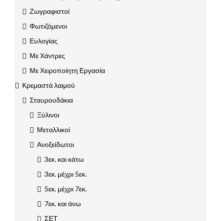
Ζωγραφιστοί
Φωτιζόμενοι
Ευλογίας
Με Χάντρες
Με Χειροποίητη Εργασία
Κρεμαστά λαιμού
Σταυρουδάκια
Ξύλινοι
Μεταλλικοί
Ανοξείδωτοι
3εκ. και κάτω
3εκ. μέχρι 5εκ.
5εκ. μέχρι 7εκ.
7εκ. και άνω
ΣΕΤ