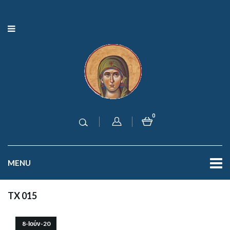
0
MENU
TX 015
8-Ιούν-20