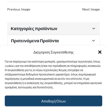
Previous Image
Next Image
Κατηγορίες προϊόντων
Προτεινόμενα Προϊόντα
Διαχείριση Συγκατάθεσης
Για να παρέχουμε την καλύτερη εμπειρία, χρησιμοποιούμε τεχνολογίες όπως
Χρήσιμα Έγγραφα
cookies για την αποθήκευση ή/και την πρόσβαση σε πληροφορίες συσκευών.
Η συγκατάθεση για τις εν λόγω τεχνολογίες θα μας επιτρέψει να
επεξεργαστούμε δεδομένα προσωπικού χαρακτήρα, όπως συμπεριφορά
περιήγησης ή μοναδικά αναγνωριστικά σε αυτόν τον ιστότοπο. Η μη
Sitemap
συγκατάθεση ή η ανάκληση της συγκατάθεσης, μπορεί να επηρεάσει αρνητικά
ορισμένες λειτουργίες και δυνατότητες.
Στοιχεία Επικοινωνίας
Αποδοχή Όλων