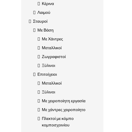
Κέρινα
Λαιμού
Σταυροί
Με Βάση
Με Χάντρες
Μεταλλικοί
Ζωγραφιστοί
Ξύλινοι
Επιτοίχειοι
Μεταλλικοί
Ξύλινοι
Με χειροποίητη εργασία
Με χάντρες χειροποίητο
Πλεκτοί με κόμπο
κομποσχοινίου