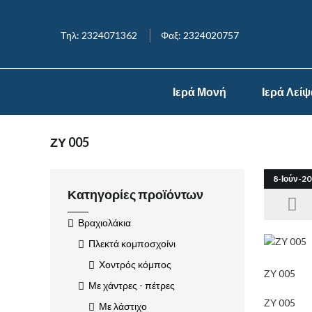
Τηλ: 2324071362
Φαξ: 2324020757
Ιερά Μονή
Ιερά Λεί
ΖΥ 005
8-Ιούν-20
Κατηγορίες προϊόντων
Βραχιολάκια
Πλεκτά κομποσχοίνι
Χοντρός κόμπος
ΖΥ 005
Με χάντρες - πέτρες
ΖΥ 005
Με λάστιχο