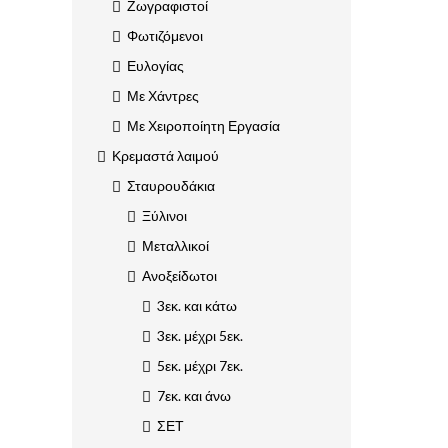
Ζωγραφιστοί
Φωτιζόμενοι
Ευλογίας
Με Χάντρες
Με Χειροποίητη Εργασία
Κρεμαστά λαιμού
Σταυρουδάκια
Ξύλινοι
Μεταλλικοί
Ανοξείδωτοι
3εκ. και κάτω
3εκ. μέχρι 5εκ.
5εκ. μέχρι 7εκ.
7εκ. και άνω
ΣΕΤ