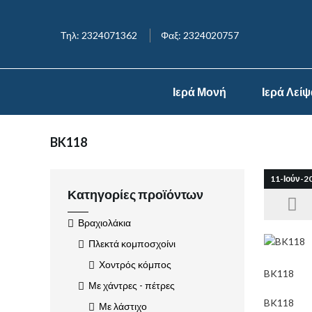
Τηλ: 2324071362
Φαξ: 2324020757
Ιερά Μονή
Ιερά Λεί
BK118
11-Ιούν-2
Κατηγορίες προϊόντων
Βραχιολάκια
Πλεκτά κομποσχοίνι
Χοντρός κόμπος
BK118
Με χάντρες - πέτρες
BK118
Με λάστιχο