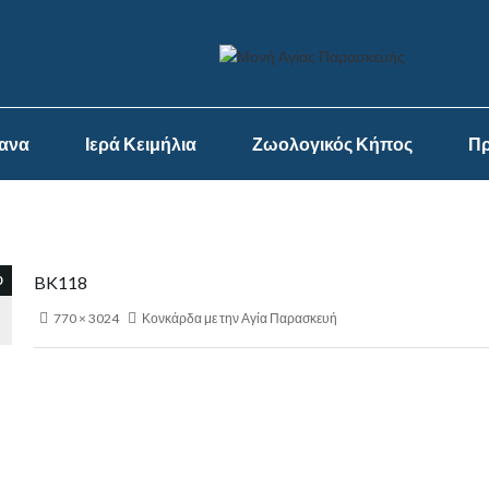
ψανα
Ιερά Κειμήλια
Ζωολογικός Κήπος
Πρ
0
BK118
770 × 3024
Κονκάρδα με την Αγία Παρασκευή