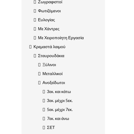
Ζωγραφιστοί
Φωτιζόμενοι
Ευλογίας
Με Χάντρες
Με Χειροποίητη Εργασία
Κρεμαστά λαιμού
Σταυρουδάκια
Ξύλινοι
Μεταλλικοί
Ανοξείδωτοι
3εκ. και κάτω
3εκ. μέχρι 5εκ.
5εκ. μέχρι 7εκ.
7εκ. και άνω
ΣΕΤ