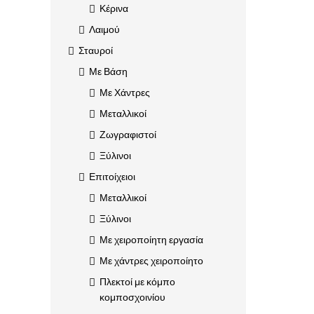
Κέρινα
Λαιμού
Σταυροί
Με Βάση
Με Χάντρες
Μεταλλικοί
Ζωγραφιστοί
Ξύλινοι
Επιτοίχειοι
Μεταλλικοί
Ξύλινοι
Με χειροποίητη εργασία
Με χάντρες χειροποίητο
Πλεκτοί με κόμπο
κομποσχοινίου