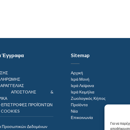
α Έγγραφα
Sitemap
ΗΣΗΣ
Αρχική
ΠΛΗΡΩΜΗΣ
Ιερά Μονή
ΠΑΡΑΓΓΕΛΙΑΣ
Ιερά Λείψανα
ΟΙ ΑΠΟΣΤΟΛΗΣ &
Ιερά Κειμήλια
ΙΚΑ
Ζωολογικός Κήπος
–ΕΠΙΣΤΡΟΦΕΣ ΠΡΟΪΌΝΤΩΝ
Προϊόντα
Η COOKIES
Νέα
Επικοινωνία
Για να παρέχ
α Προσωπικών Δεδομένων
αποθήκευση 