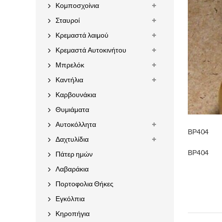
Κομποσχοίνια
Σταυροί
Κρεμαστά λαιμού
Κρεμαστά Αυτοκινήτου
Μπρελόκ
Καντήλια
Καρβουνάκια
Θυμιάματα
Αυτοκόλλητα
ΒΡ404
Δαχτυλίδια
ΒΡ404
Πάτερ ημών
Λαβαράκια
Πορτοφολια Θήκες
Εγκόλπια
Κηροπήγια