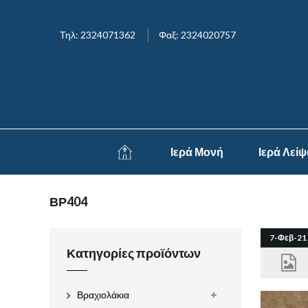
Τηλ: 2324071362
Φαξ: 2324020757
Ιερά Μονή
Ιερά Λεί
ΒΡ404
7-Φεβ-21
Κατηγορίες προϊόντων
Βραχιολάκια