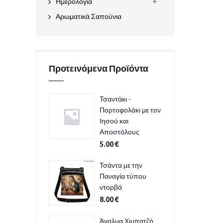
Ημερολόγια
Αρωματικά Σαπούνια
Προτεινόμενα Προϊόντα
Τσαντάκι -
Πορτοφολάκι με τον
Ιησού και
Αποστόλους
5.00
€
Τσάντα με την
Παναγία τύπου
ντορβά
8.00
€
Άγαλμα Χιμπατζή