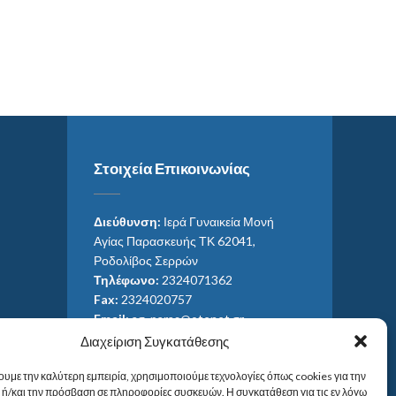
Στοιχεία Επικοινωνίας
Διεύθυνση:
Ιερά Γυναικεία Μονή
Αγίας Παρασκευής ΤΚ 62041,
Ροδολίβος Σερρών
Τηλέφωνο:
2324071362
Fax:
2324020757
Email:
ag_paras@otenet.gr
Email:
info@im-agparaskevis.gr
Διαχείριση Συγκατάθεσης
Ώρες επισκέψεων:
ουμε την καλύτερη εμπειρία, χρησιμοποιούμε τεχνολογίες όπως cookies για την
Από ανατολή έως και δύση του ηλίου.
ή/και την πρόσβαση σε πληροφορίες συσκευών. Η συγκατάθεση για τις εν λόγω