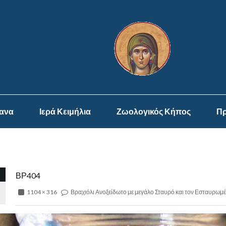
ψανα
Ιερά Κειμήλια
Ζωολογικός Κήπος
Πρ
ΒΡ404
1104 × 316
Βραχιόλι Ανοξείδωτο με μεγάλο Σταυρό και τον Εσταυρωμ