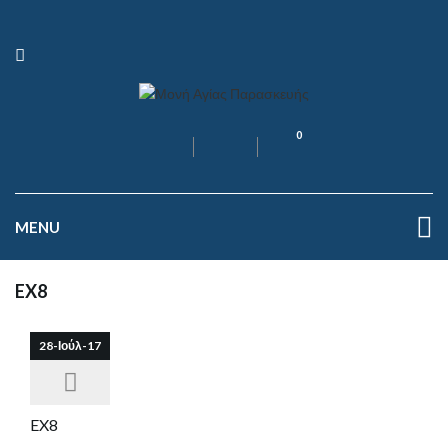
0
MENU
EX8
28-Ιούλ-17
EX8