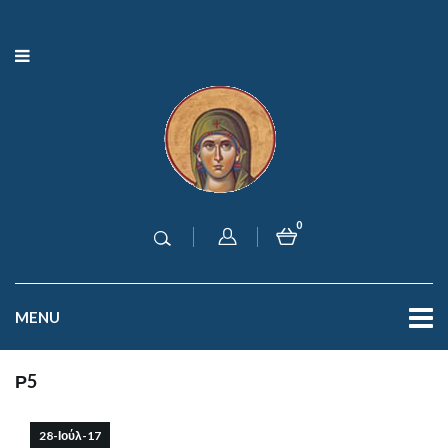
0
MENU
Ρ5
28-Ιούλ-17