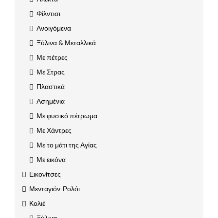
Φίλντισι
Ανοιγόμενα
Ξύλινα & Μεταλλικά
Με πέτρες
Με Στρας
Πλαστικά
Ασημένια
Με φυσικό πέτρωμα
Με Χάντρες
Με το μάτι της Αγίας
Με εικόνα
Εικονίτσες
Μενταγιόν-Ρολόι
Κολιέ
Ξύλινα