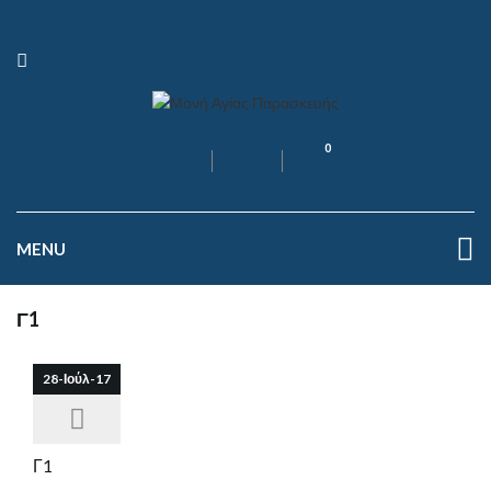
0
MENU
Γ1
28-Ιούλ-17
Γ1