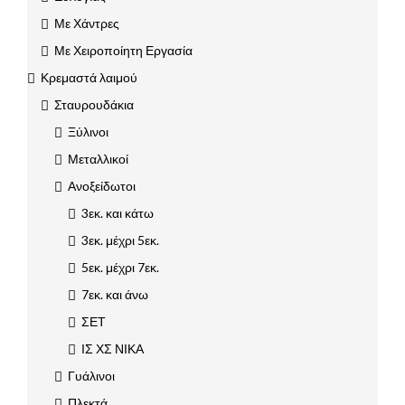
Με Χάντρες
Με Χειροποίητη Εργασία
Κρεμαστά λαιμού
Σταυρουδάκια
Ξύλινοι
Μεταλλικοί
Ανοξείδωτοι
3εκ. και κάτω
3εκ. μέχρι 5εκ.
5εκ. μέχρι 7εκ.
7εκ. και άνω
ΣΕΤ
ΙΣ ΧΣ ΝΙΚΑ
Γυάλινοι
Πλεκτά