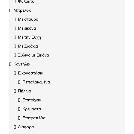
Φυλακτό
Μπρελόκ
Με σταυρό
Με εικόνα
Με την Ευχή
Με Ζωάκια
Ξύλινο με Εικόνα
Καντήλια
Εικονοστάσια
Πεπαλαιωμένα
Πήλινα
Επιτοίχεια
Κρεμαστά
Επιτραπέζια
Διάφορα