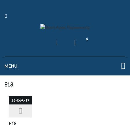
0
MENU
E18
28-Ιούλ-17
E18