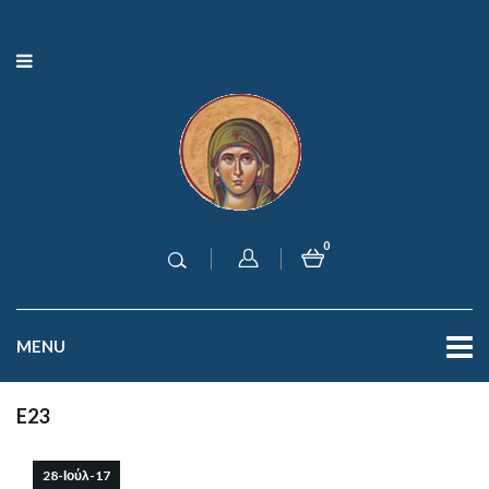
0
MENU
E23
28-Ιούλ-17