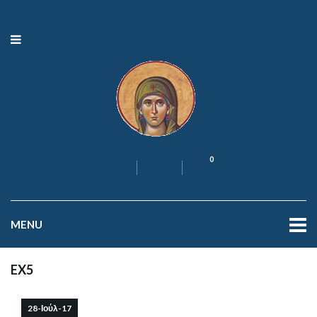
0
MENU
EX5
28-Ιούλ-17