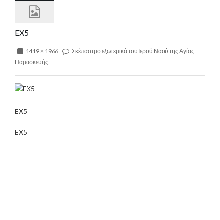
EX5
1419 × 1966
Σκέπαστρο εξωτερικά του Ιερού Ναού της Αγίας
Παρασκευής.
EX5
EX5