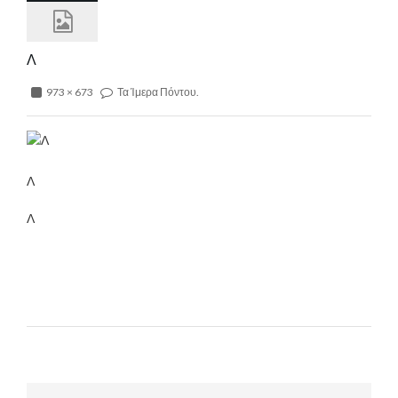
Λ
973 × 673
Τα Ίμερα Πόντου.
Λ
Λ