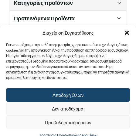
Κατηγορίες προϊόντων
Προτεινόμενα Προϊόντα
Διαχείριση Συγκατάθεσης
Για να παρέχουμε την καλύτερη εμπειρία, χρησιμοποιούμε τεχνολογίες όπως
Χρήσιμα Έγγραφα
cookies για την αποθήκευση ή/και την πρόσβαση σε πληροφορίες συσκευών.
Η συγκατάθεση για τις εν λόγω τεχνολογίες θα μας επιτρέψει να
επεξεργαστούμε δεδομένα προσωπικού χαρακτήρα, όπως συμπεριφορά
περιήγησης ή μοναδικά αναγνωριστικά σε αυτόν τον ιστότοπο. Η μη
Sitemap
συγκατάθεση ή η ανάκληση της συγκατάθεσης, μπορεί να επηρεάσει αρνητικά
ορισμένες λειτουργίες και δυνατότητες.
Στοιχεία Επικοινωνίας
Αποδοχή Όλων
© 2017
Ιερά Γυναικεία Μονή Αγίας Παρασκευής
. All rights reserved.
Δεν αποδέχομαι
Powered by |
Προβολή προτιμήσεων
Προστασία Προσωπικών Δεδομένων