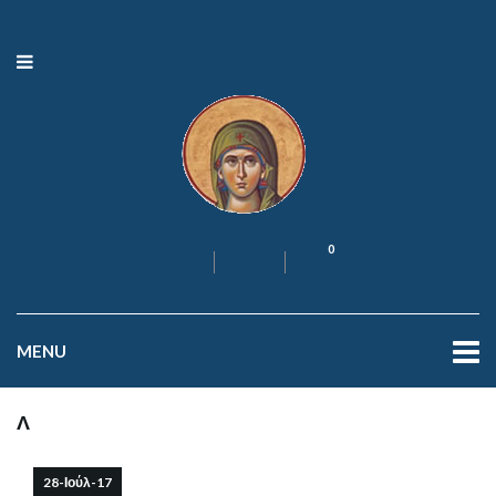
0
MENU
Λ
28-Ιούλ-17